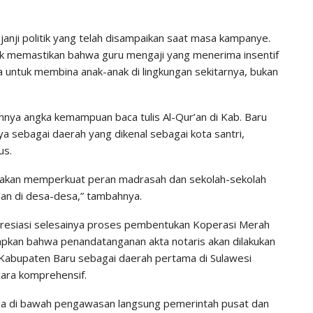
 janji politik yang telah disampaikan saat masa kampanye.
uk memastikan bahwa guru mengaji yang menerima insentif
 untuk membina anak-anak di lingkungan sekitarnya, bukan
ahnya angka kemampuan baca tulis Al-Qur’an di Kab. Baru
ya sebagai daerah yang dikenal sebagai kota santri,
us.
mi akan memperkuat peran madrasah dan sekolah-sekolah
an di desa-desa,” tambahnya.
resiasi selesainya proses pembentukan Koperasi Merah
kapkan bahwa penandatanganan akta notaris akan dilakukan
Kabupaten Baru sebagai daerah pertama di Sulawesi
cara komprehensif.
da di bawah pengawasan langsung pemerintah pusat dan