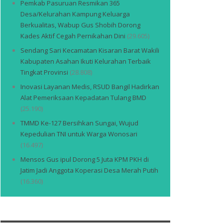
Pemkab Pasuruan Resmikan 365
Desa/Kelurahan Kampung Keluarga
Berkualitas, Wabup Gus Shobih Dorong
Kades Aktif Cegah Pernikahan Dini
(29.605)
Sendang Sari Kecamatan Kisaran Barat Wakili
Kabupaten Asahan Ikuti Kelurahan Terbaik
Tingkat Provinsi
(28.808)
Inovasi Layanan Medis, RSUD Bangil Hadirkan
Alat Pemeriksaan Kepadatan Tulang BMD
(25.190)
TMMD Ke-127 Bersihkan Sungai, Wujud
Kepedulian TNI untuk Warga Wonosari
(16.497)
Mensos Gus ipul Dorong 5 Juta KPM PKH di
Jatim Jadi Anggota Koperasi Desa Merah Putih
(16.360)