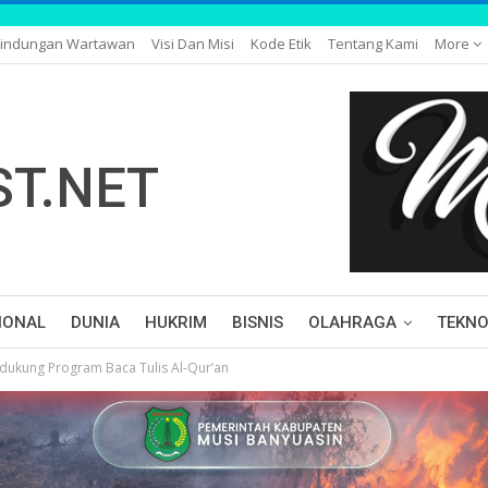
lindungan Wartawan
Visi Dan Misi
Kode Etik
Tentang Kami
More
IONAL
DUNIA
HUKRIM
BISNIS
OLAHRAGA
TEKNO
endukung Program Baca Tulis Al-Qur’an