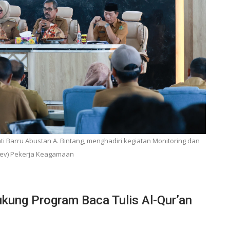
ati Barru Abustan A. Bintang, menghadiri kegiatan Monitoring dan
nev) Pekerja Keagamaan
ukung Program Baca Tulis Al-Qur’an