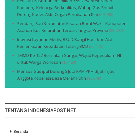
Pemkab Pasuruan Resmikan 365 Desa/Kelurahan
Kampung Keluarga Berkualitas, Wabup Gus Shobih
Dorong Kades Aktif Cegah Pernikahan Dini
(29.595)
Sendang Sari Kecamatan Kisaran Barat Wakili Kabupaten
Asahan Ikuti Kelurahan Terbaik Tingkat Provinsi
(28.797)
Inovasi Layanan Medis, RSUD Bangil Hadirkan Alat
Pemeriksaan Kepadatan Tulang BMD
(25.175)
TMMD Ke-127 Bersihkan Sungai, Wujud Kepedulian TNI
untuk Warga Wonosari
(16.483)
Mensos Gus ipul Dorong 5 Juta KPM PKH di Jatim Jadi
Anggota Koperasi Desa Merah Putih
(16.349)
TENTANG INDONESIAPOST.NET
Beranda