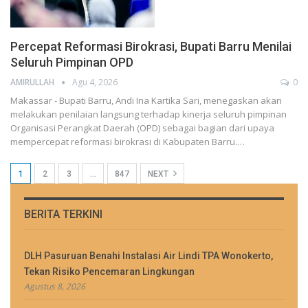
Percepat Reformasi Birokrasi, Bupati Barru Menilai
Seluruh Pimpinan OPD
AMIRULLAH
Agu 4, 2026
0
Makassar - Bupati Barru, Andi Ina Kartika Sari, menegaskan akan
melakukan penilaian langsung terhadap kinerja seluruh pimpinan
Organisasi Perangkat Daerah (OPD) sebagai bagian dari upaya
mempercepat reformasi birokrasi di Kabupaten Barru.…
1
2
3
…
847
NEXT
BERITA TERKINI
DLH Pasuruan Benahi Instalasi Air Lindi TPA Wonokerto,
Tekan Risiko Pencemaran Lingkungan
Agustus 8, 2026