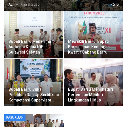
ALI
Agu 8, 2026
0
Bupati Barru Menerima
Mewakili Barru, Bupati
Audiensi Ketua IOF
Barru Lepas Kontingen
Sulawesi Selatan
Kwartir Cabang Barru
Bupati Barru Buka
Bupati Barru Menghadiri
Pelatihan Dan Uji Sertifikasi
Pertemuan Menteri
Kompetensi Supervisor…
Lingkungan Hidup
PASURUAN