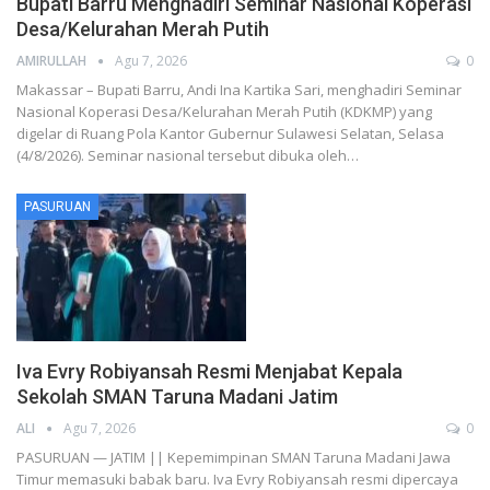
Bupati Barru Menghadiri Seminar Nasional Koperasi
Desa/Kelurahan Merah Putih
AMIRULLAH
Agu 7, 2026
0
Makassar – Bupati Barru, Andi Ina Kartika Sari, menghadiri Seminar
Nasional Koperasi Desa/Kelurahan Merah Putih (KDKMP) yang
digelar di Ruang Pola Kantor Gubernur Sulawesi Selatan, Selasa
(4/8/2026). Seminar nasional tersebut dibuka oleh…
PASURUAN
Iva Evry Robiyansah Resmi Menjabat Kepala
Sekolah SMAN Taruna Madani Jatim
ALI
Agu 7, 2026
0
PASURUAN — JATIM || Kepemimpinan SMAN Taruna Madani Jawa
Timur memasuki babak baru. Iva Evry Robiyansah resmi dipercaya