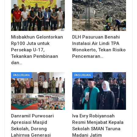
Misbakhun Gelontorkan
DLH Pasuruan Benahi
Rp100 Juta untuk
Instalasi Air Lindi TPA
Persekap U-17,
Wonokerto, Tekan Risiko
Tekankan Pembinaan
Pencemaran…
dan…
PASURUAN
PASURUAN
Danramil Purwosari
Iva Evry Robiyansah
Apresiasi Masjid
Resmi Menjabat Kepala
Sekolah, Dorong
Sekolah SMAN Taruna
Lahirnya Generasi
Madani Jatim