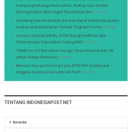
Kampung Keluarga Berkualitas, Wabup Gus Shobih
Dorong Kades Aktif Cegah Pernikahan Dini
(29.609)
Sendang Sari Kecamatan Kisaran Barat Wakili Kabupaten
Asahan Ikuti Kelurahan Terbaik Tingkat Provinsi
(28.808)
Inovasi Layanan Medis, RSUD Bangil Hadirkan Alat
Pemeriksaan Kepadatan Tulang BMD
(25.190)
TMMD Ke-127 Bersihkan Sungai, Wujud Kepedulian TNI
untuk Warga Wonosari
(16.499)
Mensos Gus ipul Dorong 5 Juta KPM PKH di Jatim Jadi
Anggota Koperasi Desa Merah Putih
(16.360)
TENTANG INDONESIAPOST.NET
Beranda