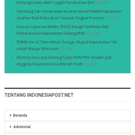
Dorong Kades Aktif Cegah Pernikahan Dini
(29.595)
Sendang Sari Kecamatan Kisaran Barat Wakili Kabupaten
Asahan Ikuti Kelurahan Terbaik Tingkat Provinsi
(28.797)
Inovasi Layanan Medis, RSUD Bangil Hadirkan Alat
Pemeriksaan Kepadatan Tulang BMD
(25.176)
TMMD Ke-127 Bersihkan Sungai, Wujud Kepedulian TNI
untuk Warga Wonosari
(16.484)
Mensos Gus ipul Dorong 5 Juta KPM PKH di Jatim Jadi
Anggota Koperasi Desa Merah Putih
(16.349)
TENTANG INDONESIAPOST.NET
Beranda
Advetorial