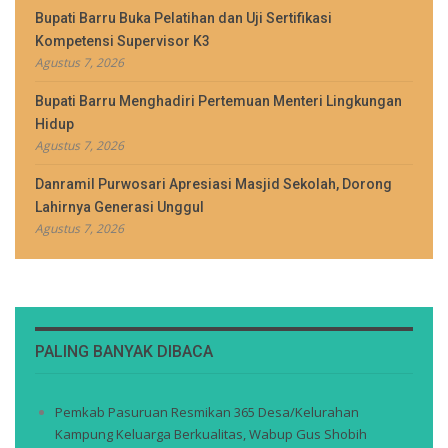
Bupati Barru Buka Pelatihan dan Uji Sertifikasi
Kompetensi Supervisor K3
Agustus 7, 2026
Bupati Barru Menghadiri Pertemuan Menteri Lingkungan
Hidup
Agustus 7, 2026
Danramil Purwosari Apresiasi Masjid Sekolah, Dorong
Lahirnya Generasi Unggul
Agustus 7, 2026
PALING BANYAK DIBACA
Pemkab Pasuruan Resmikan 365 Desa/Kelurahan
Kampung Keluarga Berkualitas, Wabup Gus Shobih