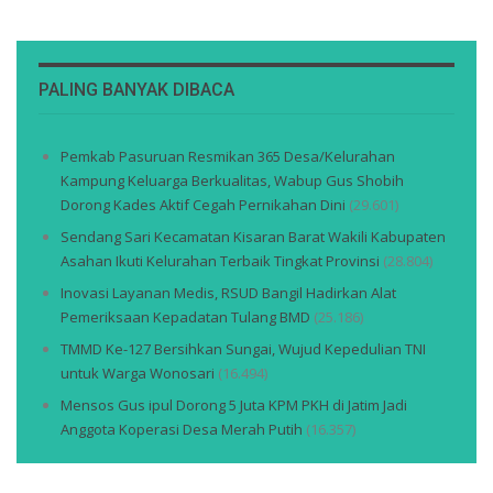
PALING BANYAK DIBACA
Pemkab Pasuruan Resmikan 365 Desa/Kelurahan
Kampung Keluarga Berkualitas, Wabup Gus Shobih
Dorong Kades Aktif Cegah Pernikahan Dini
(29.601)
Sendang Sari Kecamatan Kisaran Barat Wakili Kabupaten
Asahan Ikuti Kelurahan Terbaik Tingkat Provinsi
(28.804)
Inovasi Layanan Medis, RSUD Bangil Hadirkan Alat
Pemeriksaan Kepadatan Tulang BMD
(25.186)
TMMD Ke-127 Bersihkan Sungai, Wujud Kepedulian TNI
untuk Warga Wonosari
(16.494)
Mensos Gus ipul Dorong 5 Juta KPM PKH di Jatim Jadi
Anggota Koperasi Desa Merah Putih
(16.357)