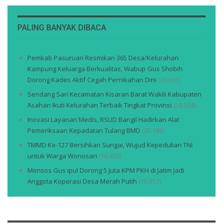
PALING BANYAK DIBACA
Pemkab Pasuruan Resmikan 365 Desa/Kelurahan
Kampung Keluarga Berkualitas, Wabup Gus Shobih
Dorong Kades Aktif Cegah Pernikahan Dini
(29.601)
Sendang Sari Kecamatan Kisaran Barat Wakili Kabupaten
Asahan Ikuti Kelurahan Terbaik Tingkat Provinsi
(28.804)
Inovasi Layanan Medis, RSUD Bangil Hadirkan Alat
Pemeriksaan Kepadatan Tulang BMD
(25.186)
TMMD Ke-127 Bersihkan Sungai, Wujud Kepedulian TNI
untuk Warga Wonosari
(16.493)
Mensos Gus ipul Dorong 5 Juta KPM PKH di Jatim Jadi
Anggota Koperasi Desa Merah Putih
(16.357)