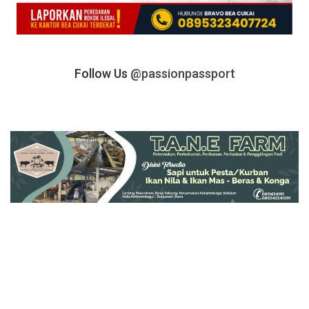
Follow Us
@passionpassport