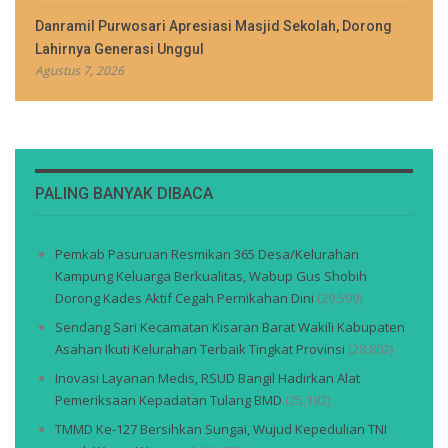
Danramil Purwosari Apresiasi Masjid Sekolah, Dorong
Lahirnya Generasi Unggul
Agustus 7, 2026
PALING BANYAK DIBACA
Pemkab Pasuruan Resmikan 365 Desa/Kelurahan
Kampung Keluarga Berkualitas, Wabup Gus Shobih
Dorong Kades Aktif Cegah Pernikahan Dini
(29.599)
Sendang Sari Kecamatan Kisaran Barat Wakili Kabupaten
Asahan Ikuti Kelurahan Terbaik Tingkat Provinsi
(28.802)
Inovasi Layanan Medis, RSUD Bangil Hadirkan Alat
Pemeriksaan Kepadatan Tulang BMD
(25.182)
TMMD Ke-127 Bersihkan Sungai, Wujud Kepedulian TNI