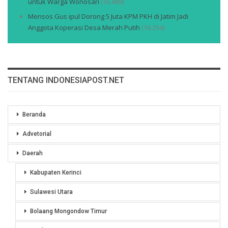
untuk Warga Wonosari
(16.489)
Mensos Gus ipul Dorong 5 Juta KPM PKH di Jatim Jadi
Anggota Koperasi Desa Merah Putih
(16.354)
TENTANG INDONESIAPOST.NET
Beranda
Advetorial
Daerah
Kabupaten Kerinci
Sulawesi Utara
Bolaang Mongondow Timur