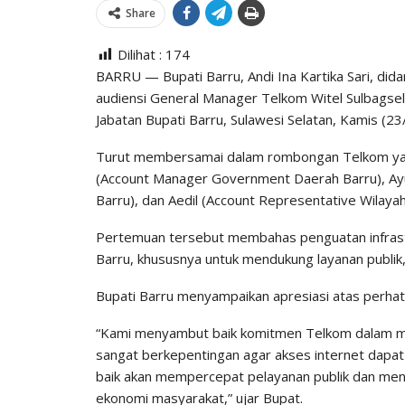
Share
Dilihat :
174
BARRU — Bupati Barru, Andi Ina Kartika Sari, did
audiensi General Manager Telkom Witel Sulbagsel
Jabatan Bupati Barru, Sulawesi Selatan, Kamis (2
Turut membersamai dalam rombongan Telkom yakn
(Account Manager Government Daerah Barru), Ay
Barru), dan Aedil (Account Representative Wilayah
Pertemuan tersebut membahas penguatan infrastr
Barru, khususnya untuk mendukung layanan publi
Bupati Barru menyampaikan apresiasi atas perha
“Kami menyambut baik komitmen Telkom dalam mem
sangat berkepentingan agar akses internet dapat 
baik akan mempercepat pelayanan publik dan men
ekonomi masyarakat,” ujar Bupat.