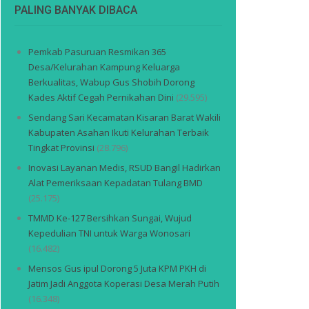
PALING BANYAK DIBACA
Pemkab Pasuruan Resmikan 365
Desa/Kelurahan Kampung Keluarga
Berkualitas, Wabup Gus Shobih Dorong
Kades Aktif Cegah Pernikahan Dini
(29.595)
Sendang Sari Kecamatan Kisaran Barat Wakili
Kabupaten Asahan Ikuti Kelurahan Terbaik
Tingkat Provinsi
(28.796)
Inovasi Layanan Medis, RSUD Bangil Hadirkan
Alat Pemeriksaan Kepadatan Tulang BMD
(25.175)
TMMD Ke-127 Bersihkan Sungai, Wujud
Kepedulian TNI untuk Warga Wonosari
(16.482)
Mensos Gus ipul Dorong 5 Juta KPM PKH di
Jatim Jadi Anggota Koperasi Desa Merah Putih
(16.348)