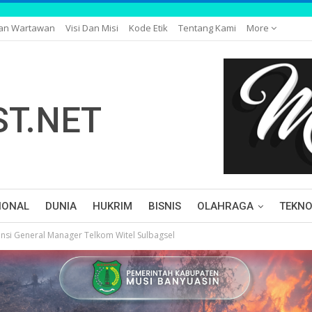
gan Wartawan
Visi Dan Misi
Kode Etik
Tentang Kami
More
IONAL
DUNIA
HUKRIM
BISNIS
OLAHRAGA
TEKNO
nsi General Manager Telkom Witel Sulbagsel