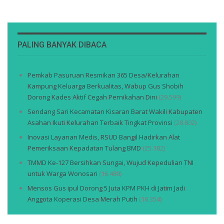
PALING BANYAK DIBACA
Pemkab Pasuruan Resmikan 365 Desa/Kelurahan
Kampung Keluarga Berkualitas, Wabup Gus Shobih
Dorong Kades Aktif Cegah Pernikahan Dini
(29.599)
Sendang Sari Kecamatan Kisaran Barat Wakili Kabupaten
Asahan Ikuti Kelurahan Terbaik Tingkat Provinsi
(28.802)
Inovasi Layanan Medis, RSUD Bangil Hadirkan Alat
Pemeriksaan Kepadatan Tulang BMD
(25.182)
TMMD Ke-127 Bersihkan Sungai, Wujud Kepedulian TNI
untuk Warga Wonosari
(16.489)
Mensos Gus ipul Dorong 5 Juta KPM PKH di Jatim Jadi
Anggota Koperasi Desa Merah Putih
(16.354)