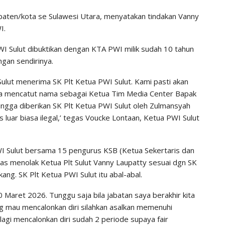
aten/kota se Sulawesi Utara, menyatakan tindakan Vanny
I.
WI Sulut dibuktikan dengan KTA PWI milik sudah 10 tahun
gan sendirinya.
Sulut menerima SK Plt Ketua PWI Sulut. Kami pasti akan
uga mencatut nama sebagai Ketua Tim Media Center Bapak
ingga diberikan SK Plt Ketua PWI Sulut oleh Zulmansyah
uar biasa ilegal,’ tegas Voucke Lontaan, Ketua PWI Sulut
WI Sulut bersama 15 pengurus KSB (Ketua Sekertaris dan
s menolak Ketua Plt Sulut Vanny Laupatty sesuai dgn SK
g. SK Plt Ketua PWI Sulut itu abal-abal.
 Maret 2026. Tunggu saja bila jabatan saya berakhir kita
ng mau mencalonkan diri silahkan asalkan memenuhi
lagi mencalonkan diri sudah 2 periode supaya fair