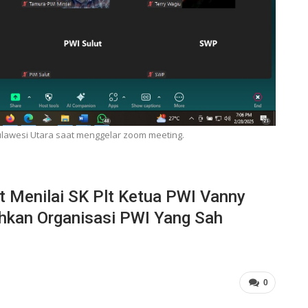
Sulawesi Utara saat menggelar zoom meeting.
t Menilai SK Plt Ketua PWI Vanny
hkan Organisasi PWI Yang Sah
0