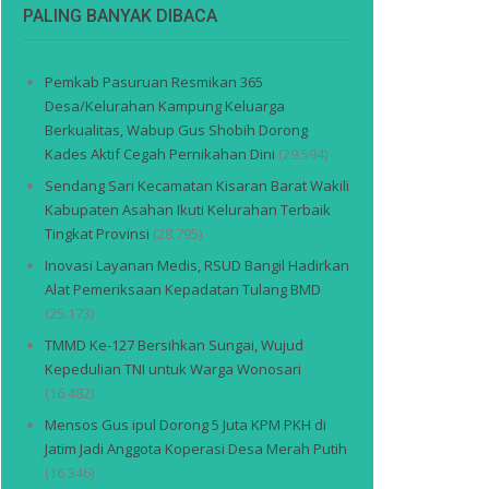
PALING BANYAK DIBACA
Pemkab Pasuruan Resmikan 365
Desa/Kelurahan Kampung Keluarga
Berkualitas, Wabup Gus Shobih Dorong
Kades Aktif Cegah Pernikahan Dini
(29.594)
Sendang Sari Kecamatan Kisaran Barat Wakili
Kabupaten Asahan Ikuti Kelurahan Terbaik
Tingkat Provinsi
(28.795)
Inovasi Layanan Medis, RSUD Bangil Hadirkan
Alat Pemeriksaan Kepadatan Tulang BMD
(25.173)
TMMD Ke-127 Bersihkan Sungai, Wujud
Kepedulian TNI untuk Warga Wonosari
(16.482)
Mensos Gus ipul Dorong 5 Juta KPM PKH di
Jatim Jadi Anggota Koperasi Desa Merah Putih
(16.346)