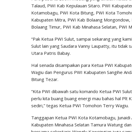
Talaud, PWI Kab Kepulauan Sitaro. PWI Kabupate
Kotamobagu, PWI Kota Bitung, PWI Kota Tomoho
Kabupaten Mitra, PWI Kab Bolaang Mongondow,
Bolaang Timur, PWI Kab Minahasa Selatan, PWI 
“Pak Ketua PWI Sulut, sampai sekarang yang kami
Sulut lain yang Saudara Vanny Laupatty, itu tid
Utara Patris Babay.
Hal senada disampaikan para Ketua PWI Kabupat
Wagiu dan Pengurus PWI Kabupaten Sangihe And
Bitung Tezar.
“Kita PWI dibawah satu komando Ketua PWI Sulut 
perlu kita buang buang energi mau bahas hal Plt K
sediri,” tegas Ketua PWI Tomohon Terry Wagiu.
Tanggapan Ketua PWI Kota Kotamobagu, Junaidi 
Kabupaten Minahasa Selatan Tamura Watung da
bersama sekertaris Wengly Kaweingian juga sa