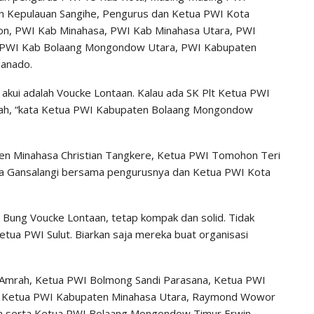
n Kepulauan Sangihe, Pengurus dan Ketua PWI Kota
n, PWI Kab Minahasa, PWI Kab Minahasa Utara, PWI
 PWI Kab Bolaang Mongondow Utara, PWI Kabupaten
Manado.
 akui adalah Voucke Lontaan. Kalau ada SK Plt Ketua PWI
ak sah, “kata Ketua PWI Kabupaten Bolaang Mongondow
en Minahasa Christian Tangkere, Ketua PWI Tomohon Teri
a Gansalangi bersama pengurusnya dan Ketua PWI Kota
Bung Voucke Lontaan, tetap kompak dan solid. Tidak
etua PWI Sulut. Biarkan saja mereka buat organisasi
Amrah, Ketua PWI Bolmong Sandi Parasana, Ketua PWI
n Ketua PWI Kabupaten Minahasa Utara, Raymond Wowor
ma serta Ketua PWI Bolaang Mongondow Timur Erwin