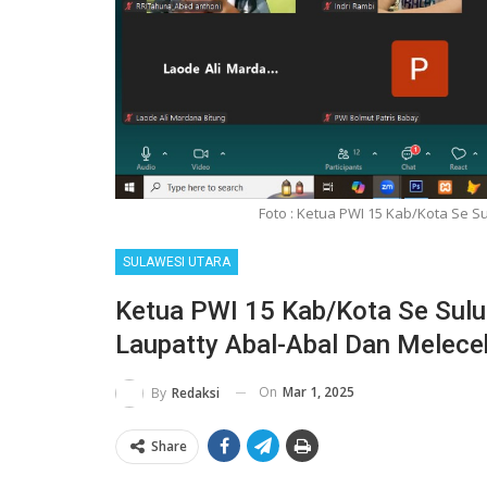
Foto : Ketua PWI 15 Kab/Kota Se 
SULAWESI UTARA
Ketua PWI 15 Kab/Kota Se Sulu
Laupatty Abal-Abal Dan Melece
On
Mar 1, 2025
By
Redaksi
Share