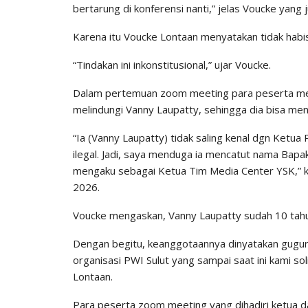
bertarung di konferensi nanti,” jelas Voucke yang
Karena itu Voucke Lontaan menyatakan tidak habis
“Tindakan ini inkonstitusional,” ujar Voucke.
Dalam pertemuan zoom meeting para peserta me
melindungi Vanny Laupatty, sehingga dia bisa men
“Ia (Vanny Laupatty) tidak saling kenal dgn Ketu
ilegal. Jadi, saya menduga ia mencatut nama Bapa
mengaku sebagai Ketua Tim Media Center YSK,” k
2026.
Voucke mengaskan, Vanny Laupatty sudah 10 tahun
Dengan begitu, keanggotaannya dinyatakan gugur.
organisasi PWI Sulut yang sampai saat ini kami so
Lontaan.
Para peserta zoom meeting yang dihadiri ketua