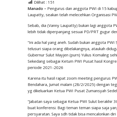
Dilihat :
151
Manado –
Pengurus dan anggota PWI di 15 kabup
Laupatty, seakan telah melecehkan Organisasi PW
Sebab, dia (Vanny Laupatty) bukan lagi anggota P
lebih tidak diperpanjang sesuai PD/PRT gugur den
“Ini ada hal yang aneh. Sudah bukan anggota PWI 
telusuri siapa orang dibelakangnya, ataukah did
Gubernur Sulut Mayjen (purn) Yulius Komaling seh
Sekedang sebagai Ketum PWI Pusat hasil Kongres l
periode 2021-2026
Karena itu hasil rapat zoom meeting pengurus P
Bendahara, Jumat malam (28/2/2025) dengan tega
yg dikeluarkan Ketua PWI Pusat Zumansyah Sedekan
“Jabatan saya sebagai Ketua PWI Sulut berakhir 30
buat konferensi. Bagi teman teman siapa saja ya
persyaratan. Saya sdh tidak bisa mencalonkan diri 