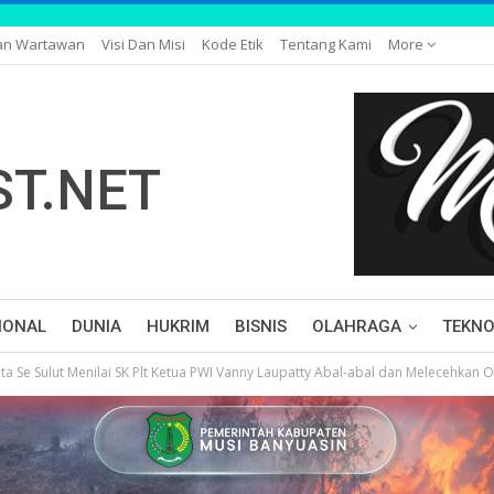
an Wartawan
Visi Dan Misi
Kode Etik
Tentang Kami
More
IONAL
DUNIA
HUKRIM
BISNIS
OLAHRAGA
TEKNO
ta Se Sulut Menilai SK Plt Ketua PWI Vanny Laupatty Abal-abal dan Melecehkan 