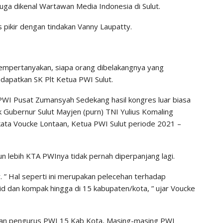
 juga dikenal Wartawan Media Indonesia di Sulut.
 pikir dengan tindakan Vanny Laupatty.
mpertanyakan, siapa orang dibelakangnya yang
dapatkan SK Plt Ketua PWI Sulut.
a PWI Pusat Zumansyah Sedekang hasil kongres luar biasa
k Gubernur Sulut Mayjen (purn) TNI Yulius Komaling
ata Voucke Lontaan, Ketua PWI Sulut periode 2021 –
 lebih KTA PWInya tidak pernah diperpanjang lagi.
 ” Hal seperti ini merupakan pelecehan terhadap
lid dan kompak hingga di 15 kabupaten/kota, ” ujar Voucke
 dan pengurus PWI 15 Kab Kota, Masing-masing PWI