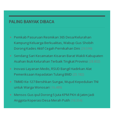
PALING BANYAK DIBACA
Pemkab Pasuruan Resmikan 365 Desa/Kelurahan
Kampung Keluarga Berkualitas, Wabup Gus Shobih
Dorong Kades Aktif Cegah Pernikahan Dini
(29.599)
Sendang Sari Kecamatan Kisaran Barat Wakili Kabupaten
Asahan Ikuti Kelurahan Terbaik Tingkat Provinsi
(28.802)
Inovasi Layanan Medis, RSUD Bangil Hadirkan Alat
Pemeriksaan Kepadatan Tulang BMD
(25.182)
TMMD Ke-127 Bersihkan Sungai, Wujud Kepedulian TNI
untuk Warga Wonosari
(16.489)
Mensos Gus ipul Dorong 5 Juta KPM PKH di Jatim Jadi
Anggota Koperasi Desa Merah Putih
(16.354)