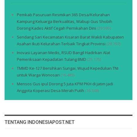
Pemkab Pasuruan Resmikan 365 Desa/Kelurahan
Kampung Keluarga Berkualitas, Wabup Gus Shobih
Dorong Kades Aktif Cegah Pernikahan Dini
(29.595)
Sendang Sari Kecamatan Kisaran Barat Wakili Kabupaten
Asahan Ikuti Kelurahan Terbaik Tingkat Provinsi
(28.797)
Inovasi Layanan Medis, RSUD Bangil Hadirkan Alat
Pemeriksaan Kepadatan Tulang BMD
(25.175)
TMMD Ke-127 Bersihkan Sungai, Wujud Kepedulian TNI
untuk Warga Wonosari
(16.483)
Mensos Gus ipul Dorong 5 Juta KPM PKH di Jatim Jadi
Anggota Koperasi Desa Merah Putih
(16.348)
TENTANG INDONESIAPOST.NET