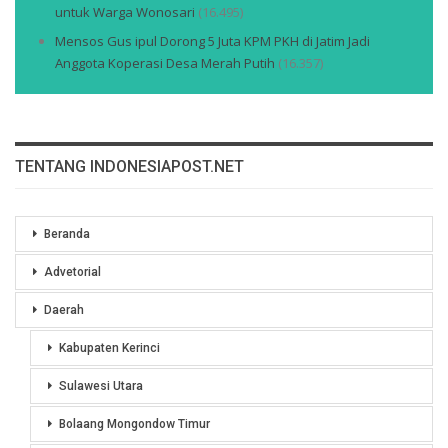
untuk Warga Wonosari
(16.495)
Mensos Gus ipul Dorong 5 Juta KPM PKH di Jatim Jadi
Anggota Koperasi Desa Merah Putih
(16.357)
TENTANG INDONESIAPOST.NET
Beranda
Advetorial
Daerah
Kabupaten Kerinci
Sulawesi Utara
Bolaang Mongondow Timur