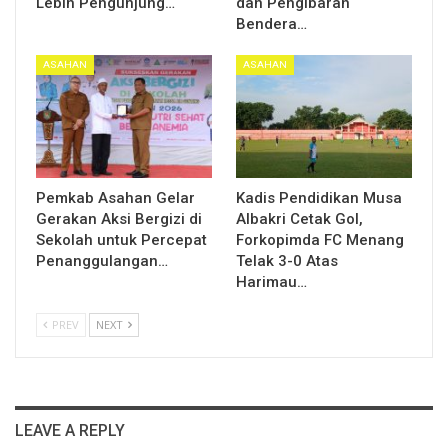
Lebih Pengunjung…
dan Pengibaran
Bendera…
ASAHAN
ASAHAN
Pemkab Asahan Gelar
Kadis Pendidikan Musa
Gerakan Aksi Bergizi di
Albakri Cetak Gol,
Sekolah untuk Percepat
Forkopimda FC Menang
Penanggulangan…
Telak 3-0 Atas
Harimau…
PREV
NEXT
LEAVE A REPLY