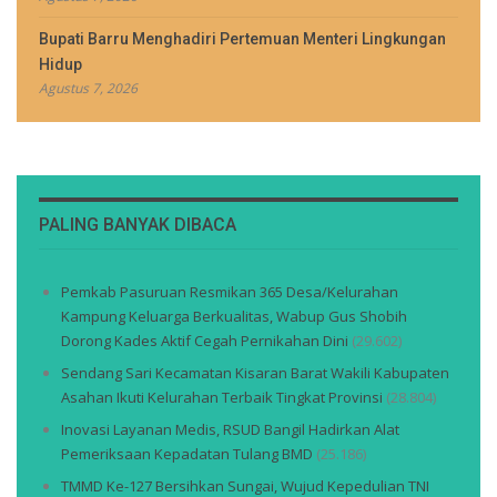
Bupati Barru Menghadiri Pertemuan Menteri Lingkungan
Hidup
Agustus 7, 2026
PALING BANYAK DIBACA
Pemkab Pasuruan Resmikan 365 Desa/Kelurahan
Kampung Keluarga Berkualitas, Wabup Gus Shobih
Dorong Kades Aktif Cegah Pernikahan Dini
(29.602)
Sendang Sari Kecamatan Kisaran Barat Wakili Kabupaten
Asahan Ikuti Kelurahan Terbaik Tingkat Provinsi
(28.804)
Inovasi Layanan Medis, RSUD Bangil Hadirkan Alat
Pemeriksaan Kepadatan Tulang BMD
(25.186)
TMMD Ke-127 Bersihkan Sungai, Wujud Kepedulian TNI