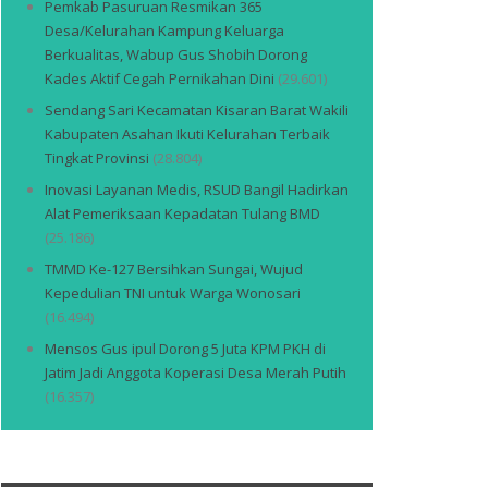
Pemkab Pasuruan Resmikan 365
Desa/Kelurahan Kampung Keluarga
Berkualitas, Wabup Gus Shobih Dorong
Kades Aktif Cegah Pernikahan Dini
(29.601)
Sendang Sari Kecamatan Kisaran Barat Wakili
Kabupaten Asahan Ikuti Kelurahan Terbaik
Tingkat Provinsi
(28.804)
Inovasi Layanan Medis, RSUD Bangil Hadirkan
Alat Pemeriksaan Kepadatan Tulang BMD
(25.186)
TMMD Ke-127 Bersihkan Sungai, Wujud
Kepedulian TNI untuk Warga Wonosari
(16.494)
Mensos Gus ipul Dorong 5 Juta KPM PKH di
Jatim Jadi Anggota Koperasi Desa Merah Putih
(16.357)