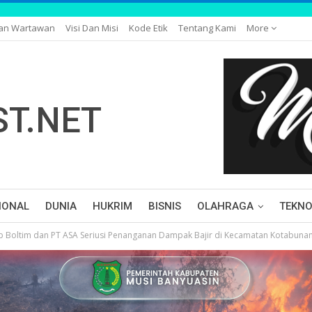
gan Wartawan
Visi Dan Misi
Kode Etik
Tentang Kami
More
IONAL
DUNIA
HUKRIM
BISNIS
OLAHRAGA
TEKNO
 Boltim dan PT ASA Seriusi Penanganan Dampak Bajir di Kecamatan Kotabuna