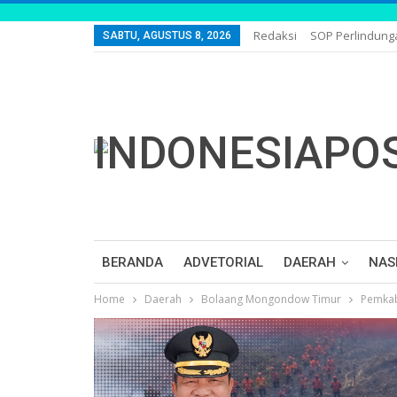
Redaksi
SOP Perlindun
SABTU, AGUSTUS 8, 2026
BERANDA
ADVETORIAL
DAERAH
NAS
Home
Daerah
Bolaang Mongondow Timur
Pemkab