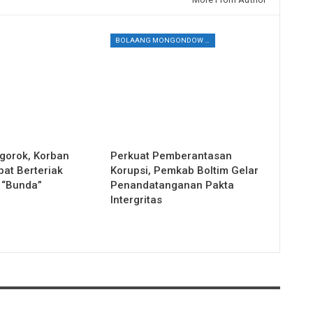
BOLAANG MONGONDOW TIMUR
gorok, Korban
Perkuat Pemberantasan
at Berteriak
Korupsi, Pemkab Boltim Gelar
 “Bunda”
Penandatanganan Pakta
Intergritas