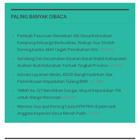
PALING BANYAK DIBACA
Pemkab Pasuruan Resmikan 365 Desa/Kelurahan
Kampung Keluarga Berkualitas, Wabup Gus Shobih
Dorong Kades Aktif Cegah Pernikahan Dini
(29.601)
Sendang Sari Kecamatan Kisaran Barat Wakili Kabupaten
Asahan Ikuti Kelurahan Terbaik Tingkat Provinsi
(28.804)
Inovasi Layanan Medis, RSUD Bangil Hadirkan Alat
Pemeriksaan Kepadatan Tulang BMD
(25.186)
TMMD Ke-127 Bersihkan Sungai, Wujud Kepedulian TNI
untuk Warga Wonosari
(16.494)
Mensos Gus ipul Dorong 5 Juta KPM PKH di Jatim Jadi
Anggota Koperasi Desa Merah Putih
(16.357)