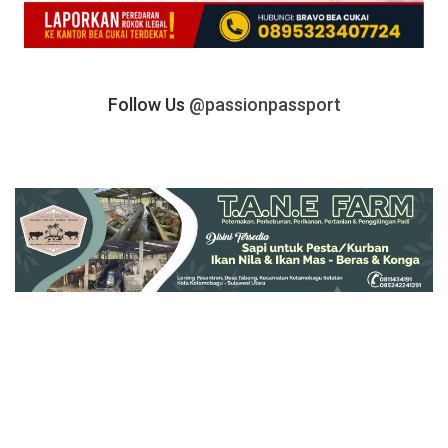
Follow Us
@passionpassport