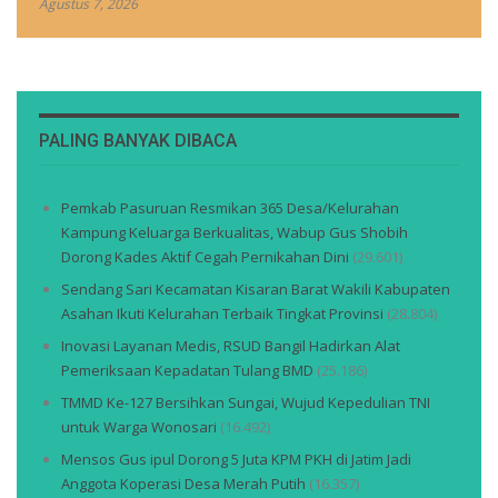
Agustus 7, 2026
PALING BANYAK DIBACA
Pemkab Pasuruan Resmikan 365 Desa/Kelurahan
Kampung Keluarga Berkualitas, Wabup Gus Shobih
Dorong Kades Aktif Cegah Pernikahan Dini
(29.601)
Sendang Sari Kecamatan Kisaran Barat Wakili Kabupaten
Asahan Ikuti Kelurahan Terbaik Tingkat Provinsi
(28.804)
Inovasi Layanan Medis, RSUD Bangil Hadirkan Alat
Pemeriksaan Kepadatan Tulang BMD
(25.186)
TMMD Ke-127 Bersihkan Sungai, Wujud Kepedulian TNI
untuk Warga Wonosari
(16.492)
Mensos Gus ipul Dorong 5 Juta KPM PKH di Jatim Jadi
Anggota Koperasi Desa Merah Putih
(16.357)