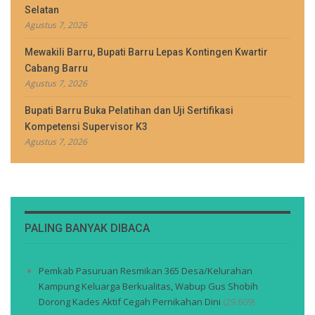
Selatan
Agustus 7, 2026
Mewakili Barru, Bupati Barru Lepas Kontingen Kwartir
Cabang Barru
Agustus 7, 2026
Bupati Barru Buka Pelatihan dan Uji Sertifikasi
Kompetensi Supervisor K3
Agustus 7, 2026
PALING BANYAK DIBACA
Pemkab Pasuruan Resmikan 365 Desa/Kelurahan
Kampung Keluarga Berkualitas, Wabup Gus Shobih
Dorong Kades Aktif Cegah Pernikahan Dini
(29.609)