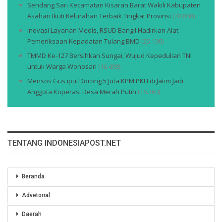
Sendang Sari Kecamatan Kisaran Barat Wakili Kabupaten
Asahan Ikuti Kelurahan Terbaik Tingkat Provinsi
(28.808)
Inovasi Layanan Medis, RSUD Bangil Hadirkan Alat
Pemeriksaan Kepadatan Tulang BMD
(25.190)
TMMD Ke-127 Bersihkan Sungai, Wujud Kepedulian TNI
untuk Warga Wonosari
(16.498)
Mensos Gus ipul Dorong 5 Juta KPM PKH di Jatim Jadi
Anggota Koperasi Desa Merah Putih
(16.360)
TENTANG INDONESIAPOST.NET
Beranda
Advetorial
Daerah