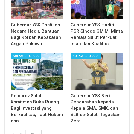
Gubernur YSK Pastikan
Gubernur YSK Hadiri
Negara Hadir, Bantuan
PSR Sinode GMIM, Minta
Bagi Korban Kebakaran
Remaja Sulut Perkuat
Asgap Pakowa…
Iman dan Kualitas…
SULAWESI UTARA
SULAWESI UTARA
Pemprov Sulut
Gubernur YSK Beri
Komitmen Buka Ruang
Pengarahan kepada
Bagi Investasi yang
Kepala SMA, SMK, dan
Berkualitas, Taat Hukum
SLB se-Sulut, Tegaskan
dan…
Zero…
PREV
NEXT