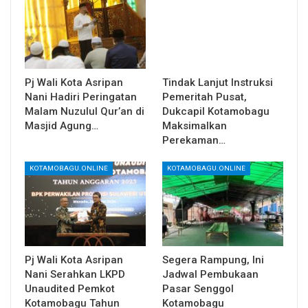
Pj Wali Kota Asripan
Tindak Lanjut Instruksi
Nani Hadiri Peringatan
Pemeritah Pusat,
Malam Nuzulul Qur’an di
Dukcapil Kotamobagu
Masjid Agung…
Maksimalkan
Perekaman…
KOTAMOBAGU.ONLINE
KOTAMOBAGU.ONLINE
Pj Wali Kota Asripan
Segera Rampung, Ini
Nani Serahkan LKPD
Jadwal Pembukaan
Unaudited Pemkot
Pasar Senggol
Kotamobagu Tahun
Kotamobagu