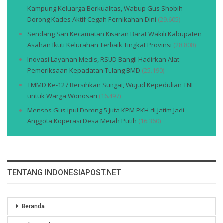
Kampung Keluarga Berkualitas, Wabup Gus Shobih
Dorong Kades Aktif Cegah Pernikahan Dini
(29.605)
Sendang Sari Kecamatan Kisaran Barat Wakili Kabupaten
Asahan Ikuti Kelurahan Terbaik Tingkat Provinsi
(28.808)
Inovasi Layanan Medis, RSUD Bangil Hadirkan Alat
Pemeriksaan Kepadatan Tulang BMD
(25.190)
TMMD Ke-127 Bersihkan Sungai, Wujud Kepedulian TNI
untuk Warga Wonosari
(16.497)
Mensos Gus ipul Dorong 5 Juta KPM PKH di Jatim Jadi
Anggota Koperasi Desa Merah Putih
(16.360)
TENTANG INDONESIAPOST.NET
Beranda