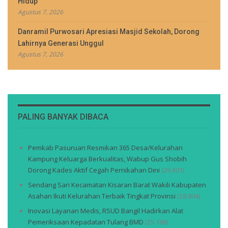
Hidup
Agustus 7, 2026
Danramil Purwosari Apresiasi Masjid Sekolah, Dorong
Lahirnya Generasi Unggul
Agustus 7, 2026
PALING BANYAK DIBACA
Pemkab Pasuruan Resmikan 365 Desa/Kelurahan
Kampung Keluarga Berkualitas, Wabup Gus Shobih
Dorong Kades Aktif Cegah Pernikahan Dini
(29.601)
Sendang Sari Kecamatan Kisaran Barat Wakili Kabupaten
Asahan Ikuti Kelurahan Terbaik Tingkat Provinsi
(28.804)
Inovasi Layanan Medis, RSUD Bangil Hadirkan Alat
Pemeriksaan Kepadatan Tulang BMD
(25.186)