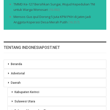
TMMD Ke-127 Bersihkan Sungai, Wujud Kepedulian TNI
untuk Warga Wonosari
(16.492)
Mensos Gus ipul Dorong 5 Juta KPM PKH di Jatim Jadi
Anggota Koperasi Desa Merah Putih
(16.357)
TENTANG INDONESIAPOST.NET
Beranda
Advetorial
Daerah
Kabupaten Kerinci
Sulawesi Utara