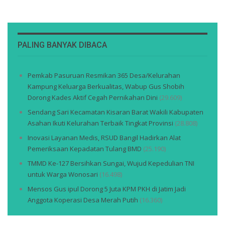
PALING BANYAK DIBACA
Pemkab Pasuruan Resmikan 365 Desa/Kelurahan
Kampung Keluarga Berkualitas, Wabup Gus Shobih
Dorong Kades Aktif Cegah Pernikahan Dini
(29.609)
Sendang Sari Kecamatan Kisaran Barat Wakili Kabupaten
Asahan Ikuti Kelurahan Terbaik Tingkat Provinsi
(28.808)
Inovasi Layanan Medis, RSUD Bangil Hadirkan Alat
Pemeriksaan Kepadatan Tulang BMD
(25.190)
TMMD Ke-127 Bersihkan Sungai, Wujud Kepedulian TNI
untuk Warga Wonosari
(16.498)
Mensos Gus ipul Dorong 5 Juta KPM PKH di Jatim Jadi
Anggota Koperasi Desa Merah Putih
(16.360)