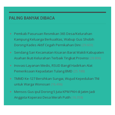
PALING BANYAK DIBACA
Pemkab Pasuruan Resmikan 365 Desa/Kelurahan
Kampung Keluarga Berkualitas, Wabup Gus Shobih
Dorong Kades Aktif Cegah Pernikahan Dini
(29.603)
Sendang Sari Kecamatan Kisaran Barat Wakili Kabupaten
Asahan Ikuti Kelurahan Terbaik Tingkat Provinsi
(28.806)
Inovasi Layanan Medis, RSUD Bangil Hadirkan Alat
Pemeriksaan Kepadatan Tulang BMD
(25.188)
TMMD Ke-127 Bersihkan Sungai, Wujud Kepedulian TNI
untuk Warga Wonosari
(16.496)
Mensos Gus ipul Dorong 5 Juta KPM PKH di Jatim Jadi
Anggota Koperasi Desa Merah Putih
(16.358)