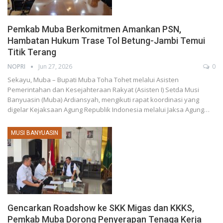
Pemkab Muba Berkomitmen Amankan PSN,
Hambatan Hukum Trase Tol Betung-Jambi Temui
Titik Terang
NOPRI
Jun 27, 2026
0
Sekayu, Muba – Bupati Muba Toha Tohet melalui Asisten
Pemerintahan dan Kesejahteraan Rakyat (Asisten I) Setda Musi
Banyuasin (Muba) Ardiansyah, mengikuti rapat koordinasi yang
digelar Kejaksaan Agung Republik Indonesia melalui Jaksa Agung…
MUSI BANYUASIN
Gencarkan Roadshow ke SKK Migas dan KKKS,
Pemkab Muba Dorong Penyerapan Tenaga Kerja