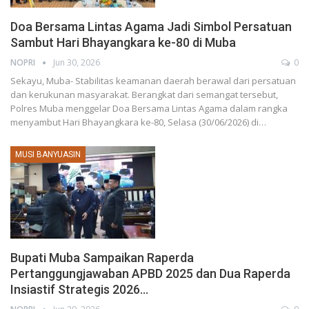
Doa Bersama Lintas Agama Jadi Simbol Persatuan
Sambut Hari Bhayangkara ke-80 di Muba
NOPRI
Jun 30, 2026
0
Sekayu, Muba- Stabilitas keamanan daerah berawal dari persatuan
dan kerukunan masyarakat. Berangkat dari semangat tersebut,
Polres Muba menggelar Doa Bersama Lintas Agama dalam rangka
menyambut Hari Bhayangkara ke-80, Selasa (30/06/2026) di…
MUSI BANYUASIN
Bupati Muba Sampaikan Raperda
Pertanggungjawaban APBD 2025 dan Dua Raperda
Insiastif Strategis 2026…