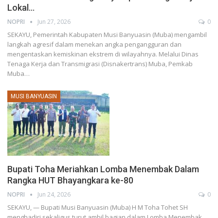
Lokal…
NOPRI
Jun 27, 2026
0
SEKAYU, Pemerintah Kabupaten Musi Banyuasin (Muba) mengambil
langkah agresif dalam menekan angka pengangguran dan
mengentaskan kemiskinan ekstrem di wilayahnya. Melalui Dinas
Tenaga Kerja dan Transmigrasi (Disnakertrans) Muba, Pemkab
Muba…
MUSI BANYUASIN
Bupati Toha Meriahkan Lomba Menembak Dalam
Rangka HUT Bhayangkara ke-80
NOPRI
Jun 24, 2026
0
SEKAYU, — Bupati Musi Banyuasin (Muba) H M Toha Tohet SH
menghadiri sekaligus turut ambil bagian dalam Lomba Menembak