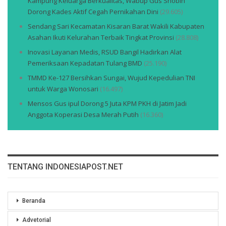
Kampung Keluarga Berkualitas, Wabup Gus Shobih
Dorong Kades Aktif Cegah Pernikahan Dini
(29.605)
Sendang Sari Kecamatan Kisaran Barat Wakili Kabupaten
Asahan Ikuti Kelurahan Terbaik Tingkat Provinsi
(28.808)
Inovasi Layanan Medis, RSUD Bangil Hadirkan Alat
Pemeriksaan Kepadatan Tulang BMD
(25.190)
TMMD Ke-127 Bersihkan Sungai, Wujud Kepedulian TNI
untuk Warga Wonosari
(16.497)
Mensos Gus ipul Dorong 5 Juta KPM PKH di Jatim Jadi
Anggota Koperasi Desa Merah Putih
(16.360)
TENTANG INDONESIAPOST.NET
Beranda
Advetorial