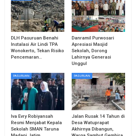
DLH Pasuruan Benahi
Danramil Purwosari
Instalasi Air Lindi TPA
Apresiasi Masjid
Wonokerto, Tekan Risiko
Sekolah, Dorong
Pencemaran…
Lahirnya Generasi
Unggul
PASURUAN
PASURUAN
Iva Evry Robiyansah
Jalan Rusak 14 Tahun di
Resmi Menjabat Kepala
Desa Watuprapat
Sekolah SMAN Taruna
Akhirnya Dibangun,
Madani Jatim
Warga Sambut Gembira