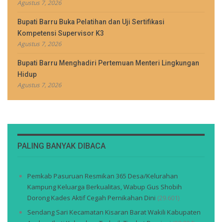
Agustus 7, 2026
Bupati Barru Buka Pelatihan dan Uji Sertifikasi
Kompetensi Supervisor K3
Agustus 7, 2026
Bupati Barru Menghadiri Pertemuan Menteri Lingkungan
Hidup
Agustus 7, 2026
PALING BANYAK DIBACA
Pemkab Pasuruan Resmikan 365 Desa/Kelurahan
Kampung Keluarga Berkualitas, Wabup Gus Shobih
Dorong Kades Aktif Cegah Pernikahan Dini
(29.601)
Sendang Sari Kecamatan Kisaran Barat Wakili Kabupaten