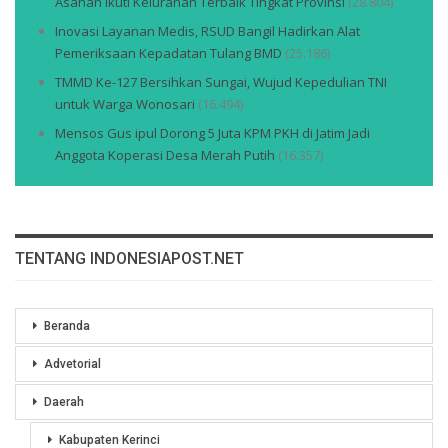
Asahan Ikuti Kelurahan Terbaik Tingkat Provinsi
(28.804)
Inovasi Layanan Medis, RSUD Bangil Hadirkan Alat
Pemeriksaan Kepadatan Tulang BMD
(25.186)
TMMD Ke-127 Bersihkan Sungai, Wujud Kepedulian TNI
untuk Warga Wonosari
(16.494)
Mensos Gus ipul Dorong 5 Juta KPM PKH di Jatim Jadi
Anggota Koperasi Desa Merah Putih
(16.357)
TENTANG INDONESIAPOST.NET
Beranda
Advetorial
Daerah
Kabupaten Kerinci