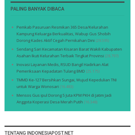
PALING BANYAK DIBACA
Pemkab Pasuruan Resmikan 365 Desa/Kelurahan
Kampung Keluarga Berkualitas, Wabup Gus Shobih
Dorong Kades Aktif Cegah Pernikahan Dini
(29.595)
Sendang Sari Kecamatan Kisaran Barat Wakili Kabupaten
Asahan Ikuti Kelurahan Terbaik Tingkat Provinsi
(28.797)
Inovasi Layanan Medis, RSUD Bangil Hadirkan Alat
Pemeriksaan Kepadatan Tulang BMD
(25.175)
TMMD Ke-127 Bersihkan Sungai, Wujud Kepedulian TNI
untuk Warga Wonosari
(16.483)
Mensos Gus ipul Dorong 5 Juta KPM PKH di Jatim Jadi
Anggota Koperasi Desa Merah Putih
(16.348)
TENTANG INDONESIAPOST.NET