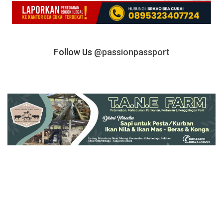
Follow Us
@passionpassport