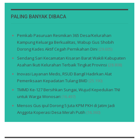
PALING BANYAK DIBACA
Pemkab Pasuruan Resmikan 365 Desa/Kelurahan
Kampung Keluarga Berkualitas, Wabup Gus Shobih
Dorong Kades Aktif Cegah Pernikahan Dini
(29.605)
Sendang Sari Kecamatan Kisaran Barat Wakili Kabupaten
Asahan Ikuti Kelurahan Terbaik Tingkat Provinsi
(28.808)
Inovasi Layanan Medis, RSUD Bangil Hadirkan Alat
Pemeriksaan Kepadatan Tulang BMD
(25.190)
TMMD Ke-127 Bersihkan Sungai, Wujud Kepedulian TNI
untuk Warga Wonosari
(16.497)
Mensos Gus ipul Dorong 5 Juta KPM PKH di Jatim Jadi
Anggota Koperasi Desa Merah Putih
(16.360)