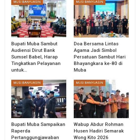
MUSI BANYUASIN
MUSI BANYUASIN
Bupati Muba Sambut
Doa Bersama Lintas
Audiensi Dirut Bank
Agama Jadi Simbol
Sumsel Babel, Harap
Persatuan Sambut Hari
Tingkatkan Pelayanan
Bhayangkara ke-80 di
untuk…
Muba
MUSI BANYUASIN
MUSI BANYUASIN
Bupati Muba Sampaikan
Wabup Abdur Rohman
Raperda
Husen Hadiri Semarak
Pertanggungjawaban
Wong Kito 2026