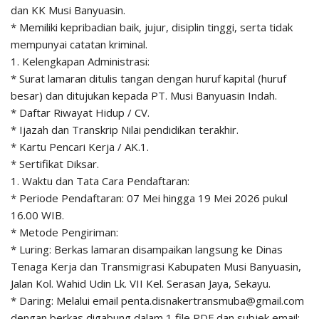
dan KK Musi Banyuasin.
* Memiliki kepribadian baik, jujur, disiplin tinggi, serta tidak
mempunyai catatan kriminal.
1. Kelengkapan Administrasi:
* Surat lamaran ditulis tangan dengan huruf kapital (huruf
besar) dan ditujukan kepada PT. Musi Banyuasin Indah.
* Daftar Riwayat Hidup / CV.
* Ijazah dan Transkrip Nilai pendidikan terakhir.
* Kartu Pencari Kerja / AK.1.
* Sertifikat Diksar.
1. Waktu dan Tata Cara Pendaftaran:
* Periode Pendaftaran: 07 Mei hingga 19 Mei 2026 pukul
16.00 WIB.
* Metode Pengiriman:
* Luring: Berkas lamaran disampaikan langsung ke Dinas
Tenaga Kerja dan Transmigrasi Kabupaten Musi Banyuasin,
Jalan Kol. Wahid Udin Lk. VII Kel. Serasan Jaya, Sekayu.
* Daring: Melalui email penta.disnakertransmuba@gmail.com
dengan berkas digabung dalam 1 file PDF dan subjek email: