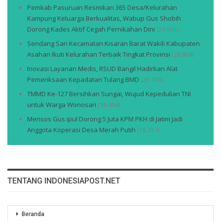
Pemkab Pasuruan Resmikan 365 Desa/Kelurahan
Kampung Keluarga Berkualitas, Wabup Gus Shobih
Dorong Kades Aktif Cegah Pernikahan Dini
(29.601)
Sendang Sari Kecamatan Kisaran Barat Wakili Kabupaten
Asahan Ikuti Kelurahan Terbaik Tingkat Provinsi
(28.804)
Inovasi Layanan Medis, RSUD Bangil Hadirkan Alat
Pemeriksaan Kepadatan Tulang BMD
(25.186)
TMMD Ke-127 Bersihkan Sungai, Wujud Kepedulian TNI
untuk Warga Wonosari
(16.494)
Mensos Gus ipul Dorong 5 Juta KPM PKH di Jatim Jadi
Anggota Koperasi Desa Merah Putih
(16.357)
TENTANG INDONESIAPOST.NET
Beranda