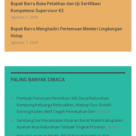
Bupati Barru Buka Pelatihan dan Uji Sertifikasi
Kompetensi Supervisor K3
Agustus 7, 2026
Bupati Barru Menghadiri Pertemuan Menteri Lingkungan
Hidup
Agustus 7, 2026
PALING BANYAK DIBACA
Pemkab Pasuruan Resmikan 365 Desa/Kelurahan
Kampung Keluarga Berkualitas, Wabup Gus Shobih
Dorong Kades Aktif Cegah Pernikahan Dini
(29.603)
Sendang Sari Kecamatan Kisaran Barat Wakili Kabupaten
Asahan Ikuti Kelurahan Terbaik Tingkat Provinsi
(28.806)
Inovasi Layanan Medis, RSUD Bangil Hadirkan Alat