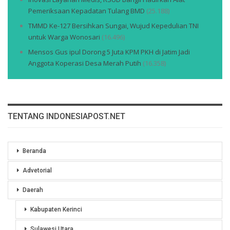
Pemeriksaan Kepadatan Tulang BMD
(25.188)
TMMD Ke-127 Bersihkan Sungai, Wujud Kepedulian TNI
untuk Warga Wonosari
(16.496)
Mensos Gus ipul Dorong 5 Juta KPM PKH di Jatim Jadi
Anggota Koperasi Desa Merah Putih
(16.358)
TENTANG INDONESIAPOST.NET
Beranda
Advetorial
Daerah
Kabupaten Kerinci
Sulawesi Utara