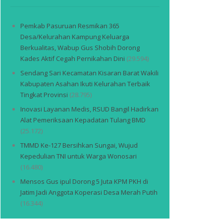
Pemkab Pasuruan Resmikan 365
Desa/Kelurahan Kampung Keluarga
Berkualitas, Wabup Gus Shobih Dorong
Kades Aktif Cegah Pernikahan Dini
(29.594)
Sendang Sari Kecamatan Kisaran Barat Wakili
Kabupaten Asahan Ikuti Kelurahan Terbaik
Tingkat Provinsi
(28.795)
Inovasi Layanan Medis, RSUD Bangil Hadirkan
Alat Pemeriksaan Kepadatan Tulang BMD
(25.172)
TMMD Ke-127 Bersihkan Sungai, Wujud
Kepedulian TNI untuk Warga Wonosari
(16.480)
Mensos Gus ipul Dorong 5 Juta KPM PKH di
Jatim Jadi Anggota Koperasi Desa Merah Putih
(16.344)