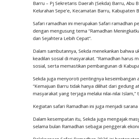
Barru – Pj Sekretaris Daerah (Sekda) Barru, Abu 
Kelurahan Sepe’e, Kecamatan Barru, Kabupaten Ba
Safari ramadhan ini merupakan Safari ramadhan pe
dengan mengusung tema “Ramadhan Meningkatkan 
dan Sejahtera Lebih Cepat”.
Dalam sambutannya, Sekda menekankan bahwa ukh
keadilan sosial di masyarakat. “Ramadhan harus 
sosial, serta memastikan pembangunan di Kabupat
Sekda juga menyoroti pentingnya keseimbangan anta
“Kemajuan Barru tidak hanya dilihat dari gedung at
masyarakat yang terjaga melalui nilai-nilai Islam,”
Kegiatan safari Ramadhan ini juga menjadi sarana
Dalam kesempatan itu, Sekda juga mengajak masy
selama bulan Ramadhan sebagai penggerak ekonom
Pelaksanaan Safari Ramadhan 2026 ini bertepatan