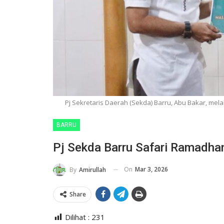
Pj Sekretaris Daerah (Sekda) Barru, Abu Bakar, me
BARRU
Pj Sekda Barru Safari Ramadha
On
Mar 3, 2026
By
Amirullah
Share
Dilihat :
231