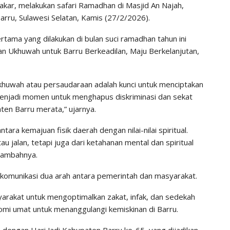
Bakar, melakukan safari Ramadhan di Masjid An Najah,
rru, Sulawesi Selatan, Kamis (27/2/2026).
rtama yang dilakukan di bulan suci ramadhan tahun ini
Ukhuwah untuk Barru Berkeadilan, Maju Berkelanjutan,
uwah atau persaudaraan adalah kunci untuk menciptakan
menjadi momen untuk menghapus diskriminasi dan sekat
en Barru merata,” ujarnya.
ra kemajuan fisik daerah dengan nilai-nilai spiritual.
au jalan, tetapi juga dari ketahanan mental dan spiritual
 tambahnya.
 komunikasi dua arah antara pemerintah dan masyarakat.
arakat untuk mengoptimalkan zakat, infak, dan sedekah
i umat untuk menanggulangi kemiskinan di Barru.
 dengan Hari Jadi Kabupaten Barru ke-65, yang dijadikan