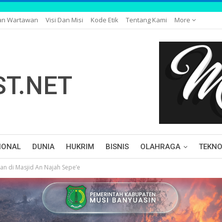
an Wartawan
Visi Dan Misi
Kode Etik
Tentang Kami
More
IONAL
DUNIA
HUKRIM
BISNIS
OLAHRAGA
TEKNO
an di Masjid An Najah Sepe’e