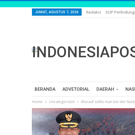
Redaksi
SOP Perlindun
JUMAT, AGUSTUS 7, 2026
BERANDA
ADVETORIAL
DAERAH
NAS
Home
Uncategorized
Worauf sollte man bei der Nut