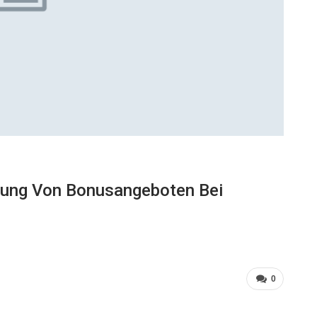
zung Von Bonusangeboten Bei
0