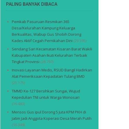
PALING BANYAK DIBACA
Pemkab Pasuruan Resmikan 365
Desa/Kelurahan Kampung Keluarga
Berkualitas, Wabup Gus Shobih Dorong
Kades Aktif Cegah Pernikahan Dini
(29.595)
Sendang Sari Kecamatan Kisaran Barat Wakili
Kabupaten Asahan Ikuti Kelurahan Terbaik
Tingkat Provinsi
(28.797)
Inovasi Layanan Medis, RSUD Bangil Hadirkan
Alat Pemeriksaan Kepadatan Tulang BMD
(25.175)
TMMD Ke-127 Bersihkan Sungai, Wujud
Kepedulian TNI untuk Warga Wonosari
(16.483)
Mensos Gus ipul Dorong 5 Juta KPM PKH di
Jatim Jadi Anggota Koperasi Desa Merah Putih
(16.348)