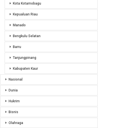
Kota Kotamobagu
Kepualuan Riau
Manado
Bengkulu Selatan
Barru
Tanjungpinang
Kabupaten Kaur
Nasional
Dunia
Hukrim
Bisnis
Olahraga