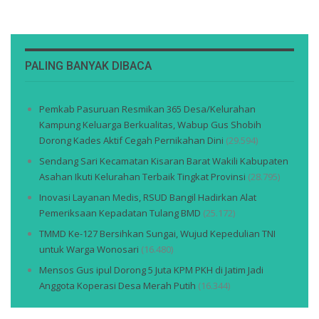
PALING BANYAK DIBACA
Pemkab Pasuruan Resmikan 365 Desa/Kelurahan
Kampung Keluarga Berkualitas, Wabup Gus Shobih
Dorong Kades Aktif Cegah Pernikahan Dini
(29.594)
Sendang Sari Kecamatan Kisaran Barat Wakili Kabupaten
Asahan Ikuti Kelurahan Terbaik Tingkat Provinsi
(28.795)
Inovasi Layanan Medis, RSUD Bangil Hadirkan Alat
Pemeriksaan Kepadatan Tulang BMD
(25.172)
TMMD Ke-127 Bersihkan Sungai, Wujud Kepedulian TNI
untuk Warga Wonosari
(16.480)
Mensos Gus ipul Dorong 5 Juta KPM PKH di Jatim Jadi
Anggota Koperasi Desa Merah Putih
(16.344)