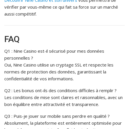
Découvrir Nine Casino et son univers
vous permettra de
vérifier par vous-même ce qui fait sa force sur un marché
aussi compétitif.
FAQ
Q1 : Nine Casino est-il sécurisé pour mes données
personnelles ?
Oui, Nine Casino utilise un cryptage SSL et respecte les
normes de protection des données, garantissant la
confidentialité de vos informations.
Q2 : Les bonus ont-ils des conditions difficiles à remplir ?
Les conditions de mise sont claires et raisonnables, avec un
bon équilibre entre attractivité et transparence.
Q3 : Puis-je jouer sur mobile sans perdre en qualité ?
Absolument, la plateforme est entièrement optimisée pour