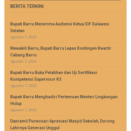
BERITA TERKINI
Bupati Barru Menerima Audiensi Ketua IOF Sulawesi
Selatan
Agustus 7, 2026
Mewakili Barru, Bupati Barru Lepas Kontingen Kwartir
Cabang Barru
Agustus 7, 2026
Bupati Barru Buka Pelatihan dan Uji Sertifikasi
Kompetensi Supervisor K3
Agustus 7, 2026
Bupati Barru Menghadiri Pertemuan Menteri Lingkungan
Hidup
Agustus 7, 2026
Danramil Purwosari Apresiasi Masjid Sekolah, Dorong
Lahirnya Generasi Unggul