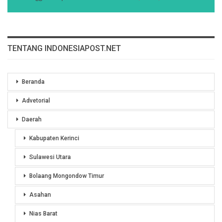
TENTANG INDONESIAPOST.NET
Beranda
Advetorial
Daerah
Kabupaten Kerinci
Sulawesi Utara
Bolaang Mongondow Timur
Asahan
Nias Barat