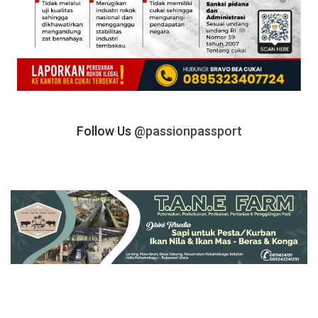
Follow Us
@passionpassport