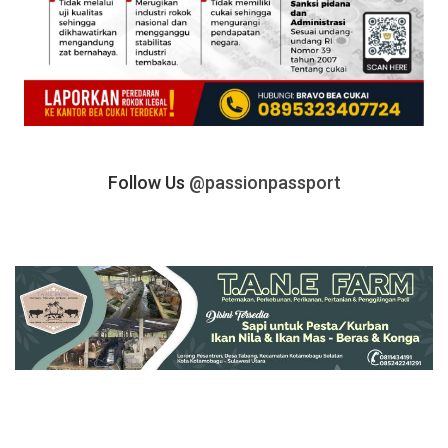
Follow Us
@passionpassport