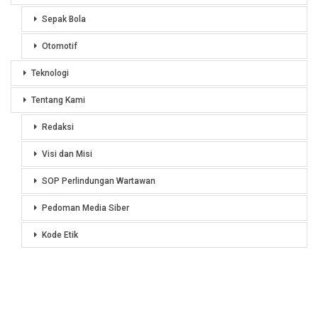
Sepak Bola
Otomotif
Teknologi
Tentang Kami
Redaksi
Visi dan Misi
SOP Perlindungan Wartawan
Pedoman Media Siber
Kode Etik