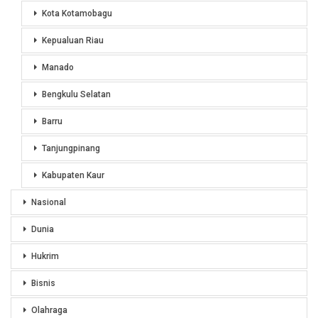
Kota Kotamobagu
Kepualuan Riau
Manado
Bengkulu Selatan
Barru
Tanjungpinang
Kabupaten Kaur
Nasional
Dunia
Hukrim
Bisnis
Olahraga