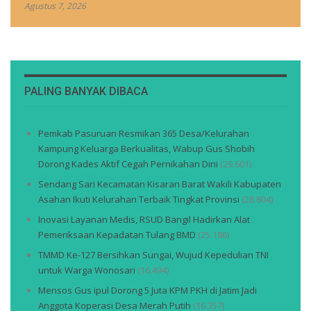
Agustus 7, 2026
PALING BANYAK DIBACA
Pemkab Pasuruan Resmikan 365 Desa/Kelurahan
Kampung Keluarga Berkualitas, Wabup Gus Shobih
Dorong Kades Aktif Cegah Pernikahan Dini
(29.601)
Sendang Sari Kecamatan Kisaran Barat Wakili Kabupaten
Asahan Ikuti Kelurahan Terbaik Tingkat Provinsi
(28.804)
Inovasi Layanan Medis, RSUD Bangil Hadirkan Alat
Pemeriksaan Kepadatan Tulang BMD
(25.186)
TMMD Ke-127 Bersihkan Sungai, Wujud Kepedulian TNI
untuk Warga Wonosari
(16.494)
Mensos Gus ipul Dorong 5 Juta KPM PKH di Jatim Jadi
Anggota Koperasi Desa Merah Putih
(16.357)