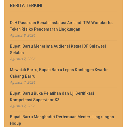
BERITA TERKINI
DLH Pasuruan Benahi Instalasi Air Lindi TPA Wonokerto,
Tekan Risiko Pencemaran Lingkungan
Agustus 8, 2026
Bupati Barru Menerima Audiensi Ketua IOF Sulawesi
Selatan
Agustus 7, 2026
Mewakili Barru, Bupati Barru Lepas Kontingen Kwartir
Cabang Barru
Agustus 7, 2026
Bupati Barru Buka Pelatihan dan Uji Sertifikasi
Kompetensi Supervisor K3
Agustus 7, 2026
Bupati Barru Menghadiri Pertemuan Menteri Lingkungan
Hidup