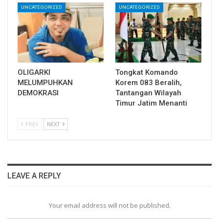
UNCATEGORIZED
UNCATEGORIZED
OLIGARKI
Tongkat Komando
MELUMPUHKAN
Korem 083 Beralih,
DEMOKRASI
Tantangan Wilayah
Timur Jatim Menanti
PREV
NEXT
LEAVE A REPLY
Your email address will not be published.