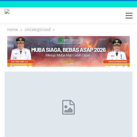
Home
Uncategorized