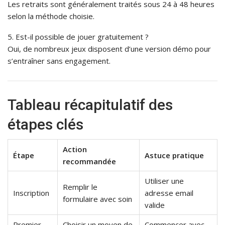
Les retraits sont généralement traités sous 24 à 48 heures
selon la méthode choisie.
5. Est-il possible de jouer gratuitement ?
Oui, de nombreux jeux disposent d’une version démo pour
s’entraîner sans engagement.
Tableau récapitulatif des
étapes clés
Action
Étape
Astuce pratique
recommandée
Utiliser une
Remplir le
Inscription
adresse email
formulaire avec soin
valide
Premier
Choisir un moyen de
Commencer avec