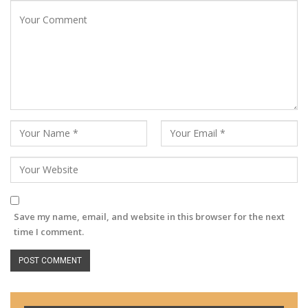
Save my name, email, and website in this browser for the next
time I comment.