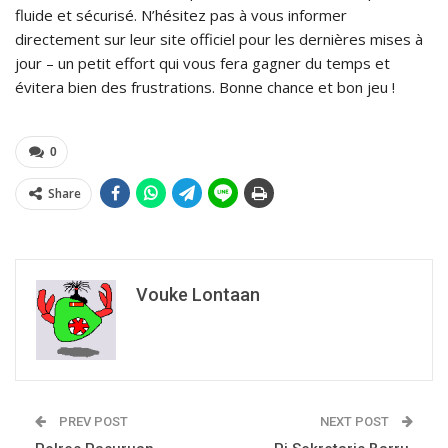
fluide et sécurisé. N’hésitez pas à vous informer
directement sur leur site officiel pour les dernières mises à
jour – un petit effort qui vous fera gagner du temps et
évitera bien des frustrations. Bonne chance et bon jeu !
0
Share
Vouke Lontaan
PREV POST
NEXT POST