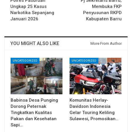
Polres Pasuruan
Pj Sekretaris Barru,
Ungkap 25 Kasus
Membuka FKP
Narkotika Sepanjang
Penyusunan RKPD
Januari 2026
Kabupaten Barru
YOU MIGHT ALSO LIKE
More From Author
UNCATEGORIZED
UNCATEGORIZED
Babinsa Desa Punging
Komunitas Herlay-
Dorong Peternak
Davidson Indonesia
Tingkatkan Kualitas
Gelar Touring Keliling
Pakan dan Kesehatan
Sulawesi, Promosikan…
Sapi…