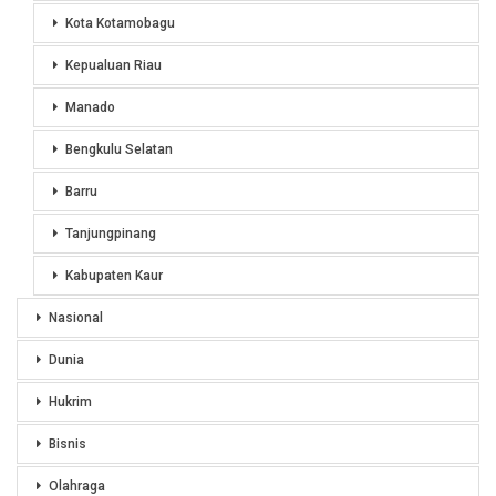
Kota Kotamobagu
Kepualuan Riau
Manado
Bengkulu Selatan
Barru
Tanjungpinang
Kabupaten Kaur
Nasional
Dunia
Hukrim
Bisnis
Olahraga