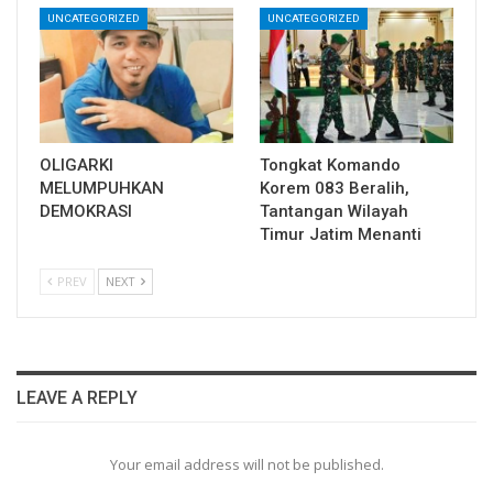
UNCATEGORIZED
UNCATEGORIZED
OLIGARKI
Tongkat Komando
MELUMPUHKAN
Korem 083 Beralih,
DEMOKRASI
Tantangan Wilayah
Timur Jatim Menanti
PREV
NEXT
LEAVE A REPLY
Your email address will not be published.