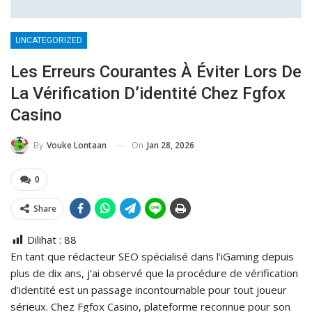
UNCATEGORIZED
Les Erreurs Courantes À Éviter Lors De
La Vérification D’identité Chez Fgfox
Casino
On
Jan 28, 2026
By
Vouke Lontaan
0
Share
Dilihat :
88
En tant que rédacteur SEO spécialisé dans l’iGaming depuis
plus de dix ans, j’ai observé que la procédure de vérification
d’identité est un passage incontournable pour tout joueur
sérieux. Chez Fgfox Casino, plateforme reconnue pour son