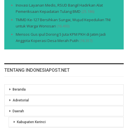
Inovasi Layanan Medis, RSUD Bangil Hadirkan Alat
Pemeriksaan Kepadatan Tulang BMD
(25.186)
TMMD Ke-127 Bersihkan Sungai, Wujud Kepedulian TNI
untuk Warga Wonosari
(16.493)
Mensos Gus ipul Dorong 5 Juta KPM PKH di Jatim Jadi
Anggota Koperasi Desa Merah Putih
(16.357)
TENTANG INDONESIAPOST.NET
Beranda
Advetorial
Daerah
Kabupaten Kerinci