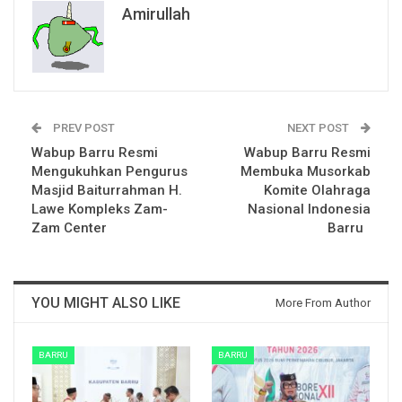
Amirullah
PREV POST
NEXT POST
Wabup Barru Resmi
Wabup Barru Resmi
Mengukuhkan Pengurus
Membuka Musorkab
Masjid Baiturrahman H.
Komite Olahraga
Lawe Kompleks Zam-
Nasional Indonesia
Zam Center
Barru
YOU MIGHT ALSO LIKE
More From Author
BARRU
BARRU