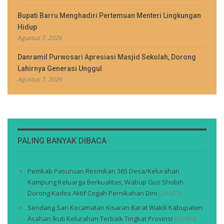
Bupati Barru Menghadiri Pertemuan Menteri Lingkungan
Hidup
Agustus 7, 2026
Danramil Purwosari Apresiasi Masjid Sekolah, Dorong
Lahirnya Generasi Unggul
Agustus 7, 2026
PALING BANYAK DIBACA
Pemkab Pasuruan Resmikan 365 Desa/Kelurahan
Kampung Keluarga Berkualitas, Wabup Gus Shobih
Dorong Kades Aktif Cegah Pernikahan Dini
(29.601)
Sendang Sari Kecamatan Kisaran Barat Wakili Kabupaten
Asahan Ikuti Kelurahan Terbaik Tingkat Provinsi
(28.804)