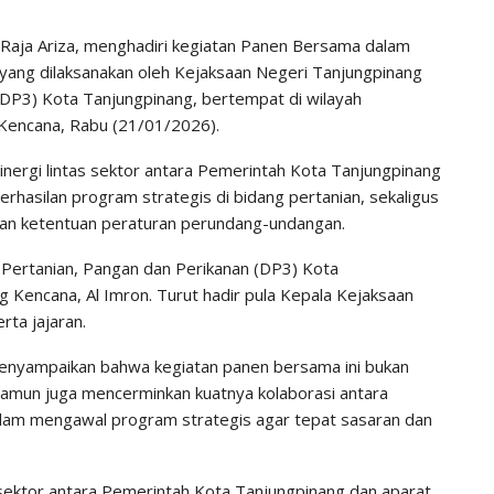
 Raja Ariza, menghadiri kegiatan Panen Bersama dalam
ang dilaksanakan oleh Kejaksaan Negeri Tanjungpinang
(DP3) Kota Tanjungpinang, bertempat di wilayah
Kencana, Rabu (21/01/2026).
inergi lintas sektor antara Pemerintah Kota Tanjungpinang
asilan program strategis di bidang pertanian, sekaligus
gan ketentuan peraturan perundang-undangan.
 Pertanian, Pangan dan Perikanan (DP3) Kota
 Kencana, Al Imron. Turut hadir pula Kepala Kejaksaan
ta jajaran.
menyampaikan bahwa kegiatan panen bersama ini bukan
 namun juga mencerminkan kuatnya kolaborasi antara
lam mengawal program strategis agar tepat sasaran dan
as sektor antara Pemerintah Kota Tanjungpinang dan aparat