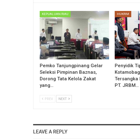
KEPUALUAN RIAU
HUKRIM
Pemko Tanjungpinang Gelar
Penyidik Ti
Seleksi Pimpinan Baznas,
Kotamobag
Dorong Tata Kelola Zakat
Tersangka 
yang…
PT. JRBM…
PREV
NEXT
LEAVE A REPLY