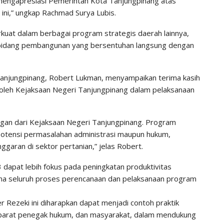
mengapresiasi Pemerintah Kota Tanjungpinang atas
ri ini,” ungkap Rachmad Surya Lubis.
rkuat dalam berbagai program strategis daerah lainnya,
da bidang pembangunan yang bersentuhan langsung dengan
njungpinang, Robert Lukman, menyampaikan terima kasih
oleh Kejaksaan Negeri Tanjungpinang dalam pelaksanaan
gan dari Kejaksaan Negeri Tanjungpinang. Program
potensi permasalahan administrasi maupun hukum,
garan di sektor pertanian,” jelas Robert.
dapat lebih fokus pada peningkatan produktivitas
na seluruh proses perencanaan dan pelaksanaan program
Rezeki ini diharapkan dapat menjadi contoh praktik
 aparat penegak hukum, dan masyarakat, dalam mendukung