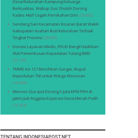
Desa/Kelurahan Kampung Keluarga
Berkualitas, Wabup Gus Shobih Dorong
Kades Aktif Cegah Pernikahan Dini
(29.600)
Sendang Sari Kecamatan Kisaran Barat Wakili
Kabupaten Asahan Ikuti Kelurahan Terbaik
Tingkat Provinsi
(28.803)
Inovasi Layanan Medis, RSUD Bangil Hadirkan
Alat Pemeriksaan Kepadatan Tulang BMD
(25.183)
TMMD Ke-127 Bersihkan Sungai, Wujud
Kepedulian TNI untuk Warga Wonosari
(16.489)
Mensos Gus ipul Dorong 5 Juta KPM PKH di
Jatim Jadi Anggota Koperasi Desa Merah Putih
(16.354)
TENTANG INDONESIAPOST.NET