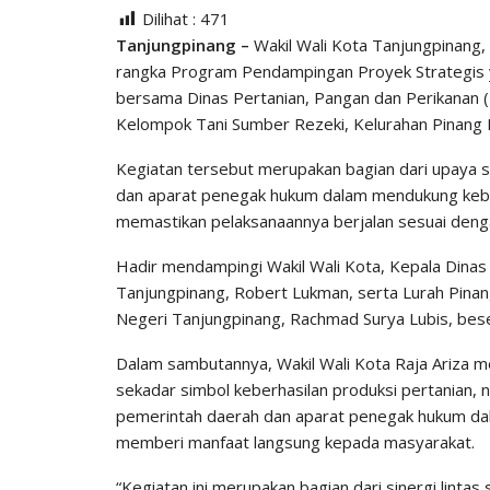
Dilihat :
471
Tanjungpinang –
Wakil Wali Kota Tanjungpinang,
rangka Program Pendampingan Proyek Strategis y
bersama Dinas Pertanian, Pangan dan Perikanan 
Kelompok Tani Sumber Rezeki, Kelurahan Pinang 
Kegiatan tersebut merupakan bagian dari upaya s
dan aparat penegak hukum dalam mendukung keberh
memastikan pelaksanaannya berjalan sesuai den
Hadir mendampingi Wakil Wali Kota, Kepala Dinas
Tanjungpinang, Robert Lukman, serta Lurah Pinang
Negeri Tanjungpinang, Rachmad Surya Lubis, beser
Dalam sambutannya, Wakil Wali Kota Raja Ariza 
sekadar simbol keberhasilan produksi pertanian,
pemerintah daerah dan aparat penegak hukum da
memberi manfaat langsung kepada masyarakat.
“Kegiatan ini merupakan bagian dari sinergi lint