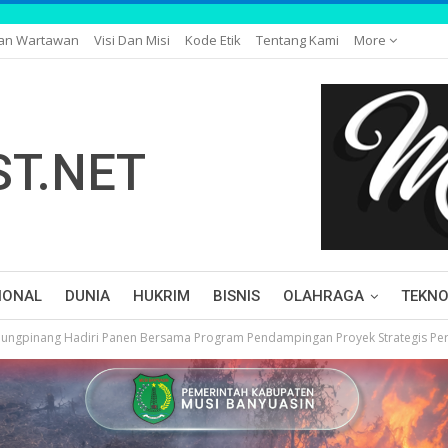
gan Wartawan
Visi Dan Misi
Kode Etik
Tentang Kami
More
IONAL
DUNIA
HUKRIM
BISNIS
OLAHRAGA
TEKNO
njungpinang Hadiri Panen Bersama Program Pendampingan Proyek Strategis Per