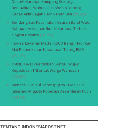
Desa/Kelurahan Kampung Keluarga
Berkualitas, Wabup Gus Shobih Dorong
Kades Aktif Cegah Pernikahan Dini
(29.595)
Sendang Sari Kecamatan Kisaran Barat Wakili
Kabupaten Asahan Ikuti Kelurahan Terbaik
Tingkat Provinsi
(28.797)
Inovasi Layanan Medis, RSUD Bangil Hadirkan
Alat Pemeriksaan Kepadatan Tulang BMD
(25.175)
TMMD Ke-127 Bersihkan Sungai, Wujud
Kepedulian TNI untuk Warga Wonosari
(16.483)
Mensos Gus ipul Dorong 5 Juta KPM PKH di
Jatim Jadi Anggota Koperasi Desa Merah Putih
(16.349)
TENTANG INDONESIAPOST.NET