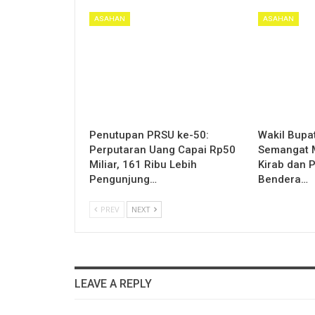
ASAHAN
ASAHAN
Penutupan PRSU ke-50:
Wakil Bupa
Perputaran Uang Capai Rp50
Semangat M
Miliar, 161 Ribu Lebih
Kirab dan 
Pengunjung…
Bendera…
PREV
NEXT
LEAVE A REPLY