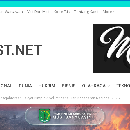
gan Wartawan
Visi Dan Misi
Kode Etik
Tentang Kami
More
IONAL
DUNIA
HUKRIM
BISNIS
OLAHRAGA
TEKNO
Kesejahteraan Rakyat Pimpin Apel Perdana Hari Kesadaran Nasional 2026