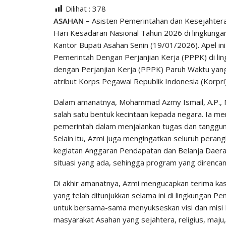
Dilihat :
378
ASAHAN –
Asisten Pemerintahan dan Kesejahter
Hari Kesadaran Nasional Tahun 2026 di lingkung
Kantor Bupati Asahan Senin (19/01/2026). Apel ini 
Pemerintah Dengan Perjanjian Kerja (PPPK) di l
dengan Perjanjian Kerja (PPPK) Paruh Waktu y
atribut Korps Pegawai Republik Indonesia (Korpri)
Dalam amanatnya, Mohammad Azmy Ismail, A.P., M
salah satu bentuk kecintaan kepada negara. Ia m
pemerintah dalam menjalankan tugas dan tanggun
Selain itu, Azmi juga mengingatkan seluruh pera
kegiatan Anggaran Pendapatan dan Belanja Daer
situasi yang ada, sehingga program yang direncan
Di akhir amanatnya, Azmi mengucapkan terima kasi
yang telah ditunjukkan selama ini di lingkungan P
untuk bersama-sama menyukseskan visi dan misi
masyarakat Asahan yang sejahtera, religius, maju,