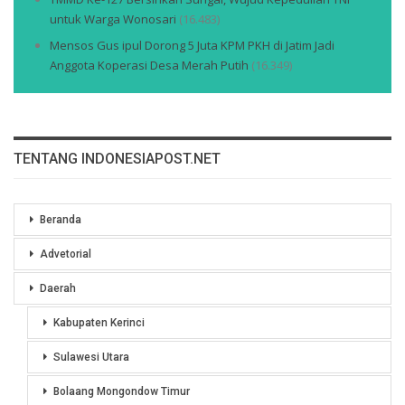
untuk Warga Wonosari
(16.483)
Mensos Gus ipul Dorong 5 Juta KPM PKH di Jatim Jadi
Anggota Koperasi Desa Merah Putih
(16.349)
TENTANG INDONESIAPOST.NET
Beranda
Advetorial
Daerah
Kabupaten Kerinci
Sulawesi Utara
Bolaang Mongondow Timur