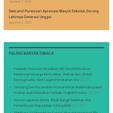
Agustus 7, 2026
Danramil Purwosari Apresiasi Masjid Sekolah, Dorong
Lahirnya Generasi Unggul
Agustus 7, 2026
PALING BANYAK DIBACA
Pemkab Pasuruan Resmikan 365 Desa/Kelurahan
Kampung Keluarga Berkualitas, Wabup Gus Shobih
Dorong Kades Aktif Cegah Pernikahan Dini
(29.595)
Sendang Sari Kecamatan Kisaran Barat Wakili Kabupaten
Asahan Ikuti Kelurahan Terbaik Tingkat Provinsi
(28.797)
Inovasi Layanan Medis, RSUD Bangil Hadirkan Alat
Pemeriksaan Kepadatan Tulang BMD
(25.175)
TMMD Ke-127 Bersihkan Sungai, Wujud Kepedulian TNI