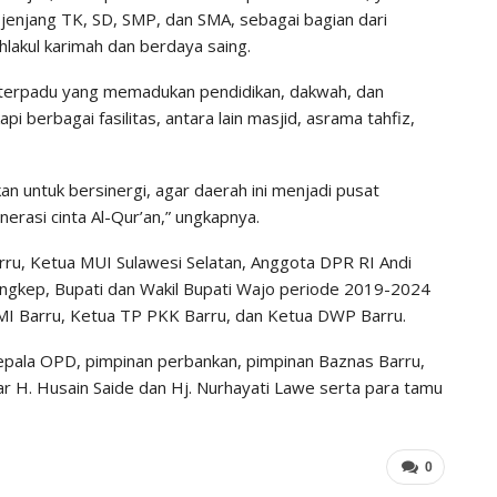
enjang TK, SD, SMP, dan SMA, sebagai bagian dari
lakul karimah dan berdaya saing.
terpadu yang memadukan pendidikan, dakwah, dan
i berbagai fasilitas, antara lain masjid, asrama tahfiz,
an untuk bersinergi, agar daerah ini menjadi pusat
nerasi cinta Al-Qur’an,” ungkapnya.
Barru, Ketua MUI Sulawesi Selatan, Anggota DPR RI Andi
Pangkep, Bupati dan Wakil Bupati Wajo periode 2019-2024
PMI Barru, Ketua TP PKK Barru, dan Ketua DWP Barru.
epala OPD, pimpinan perbankan, pimpinan Baznas Barru,
 H. Husain Saide dan Hj. Nurhayati Lawe serta para tamu
0