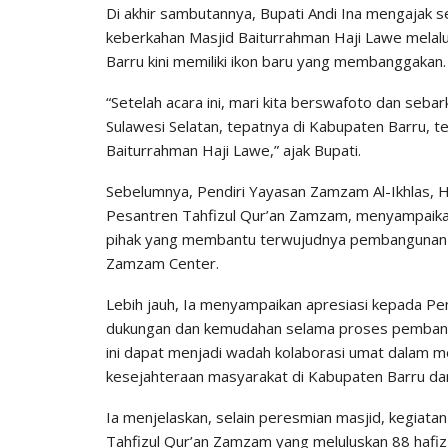
Di akhir sambutannya, Bupati Andi Ina mengajak 
keberkahan Masjid Baiturrahman Haji Lawe melalu
Barru kini memiliki ikon baru yang membanggakan.
“Setelah acara ini, mari kita berswafoto dan seba
Sulawesi Selatan, tepatnya di Kabupaten Barru, t
Baiturrahman Haji Lawe,” ajak Bupati.
Sebelumnya, Pendiri Yayasan Zamzam Al-Ikhlas, H
Pesantren Tahfizul Qur’an Zamzam, menyampaikan 
pihak yang membantu terwujudnya pembangunan 
Zamzam Center.
Lebih jauh, Ia menyampaikan apresiasi kepada P
dukungan dan kemudahan selama proses pemban
ini dapat menjadi wadah kolaborasi umat dalam me
kesejahteraan masyarakat di Kabupaten Barru dan
Ia menjelaskan, selain peresmian masjid, kegiata
Tahfizul Qur’an Zamzam yang meluluskan 88 hafiz 