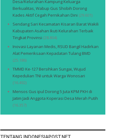
Desa/Kelurahan Kampung Keluarga
Berkualitas, Wabup Gus Shobih Dorong
Kades Aktif Cegah Pernikahan Dini
(29.601)
Sendang Sari Kecamatan Kisaran Barat Wakili
Kabupaten Asahan Ikuti Kelurahan Terbaik
Tingkat Provinsi
(28.804)
Inovasi Layanan Medis, RSUD Bangil Hadirkan
Alat Pemeriksaan Kepadatan Tulang BMD
(25.186)
TMMD Ke-127 Bersihkan Sungai, Wujud
Kepedulian TNI untuk Warga Wonosari
(16.492)
Mensos Gus ipul Dorong 5 Juta KPM PKH di
Jatim Jadi Anggota Koperasi Desa Merah Putih
(16.357)
TENTANG INDONESIAPOST.NET