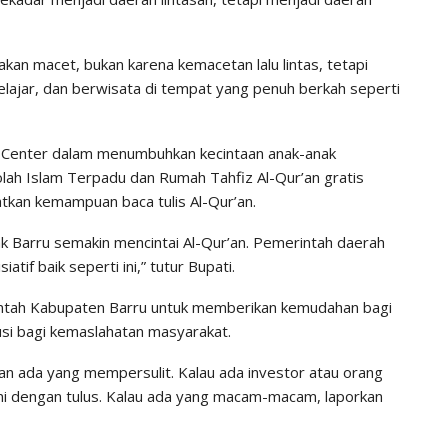
 akan macet, bukan karena kemacetan lalu lintas, tetapi
elajar, dan berwisata di tempat yang penuh berkah seperti
 Center dalam menumbuhkan kecintaan anak-anak
olah Islam Terpadu dan Rumah Tahfiz Al-Qur’an gratis
kan kemampuan baca tulis Al-Qur’an.
ak Barru semakin mencintai Al-Qur’an. Pemerintah daerah
tif baik seperti ini,” tutur Bupati.
ntah Kabupaten Barru untuk memberikan kemudahan bagi
busi bagi kemaslahatan masyarakat.
n ada yang mempersulit. Kalau ada investor atau orang
ni dengan tulus. Kalau ada yang macam-macam, laporkan