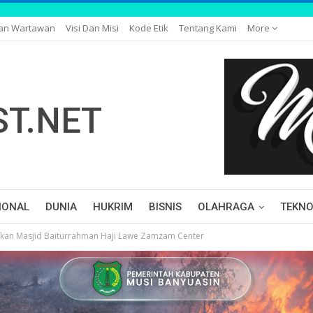
gan Wartawan
Visi Dan Misi
Kode Etik
Tentang Kami
More
IONAL
DUNIA
HUKRIM
BISNIS
OLAHRAGA
TEKNO
mikan Masjid Baiturrahman Haji Lawe Zamzam Center