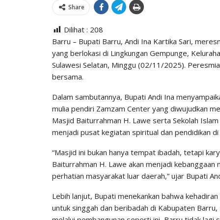
Share
Dilihat :
208
Barru – Bupati Barru, Andi Ina Kartika Sari, me
yang berlokasi di Lingkungan Gempunge, Kelura
Sulawesi Selatan, Minggu (02/11/2025). Peresmian
bersama.
Dalam sambutannya, Bupati Andi Ina menyampaika
mulia pendiri Zamzam Center yang diwujudkan m
Masjid Baiturrahman H. Lawe serta Sekolah Islam
menjadi pusat kegiatan spiritual dan pendidikan d
“Masjid ini bukan hanya tempat ibadah, tetapi karya 
Baiturrahman H. Lawe akan menjadi kebanggaan ma
perhatian masyarakat luar daerah,” ujar Bupati And
Lebih lanjut, Bupati menekankan bahwa kehadiran
untuk singgah dan beribadah di Kabupaten Barru, s
melalui pembangunan seperti ini, Barru tidak lagi