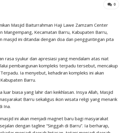
0
resmikan Masjid Baiturrahman Haji Lawe Zamzam Center
han Mangempang, Kecamatan Barru, Kabupaten Barru,
 masjid ini ditandai dengan doa dan pengguntingan pita
n rasa syukur dan apresiasi yang mendalam atas niat
elalui pembangunan kompleks terpadu tersebut, mencakup
 Terpadu. Ia menyebut, kehadiran kompleks ini akan
i Kabupaten Barru.
luar biasa yang lahir dari keikhlasan. Insya Allah, Masjid
syarakat Barru sekaligus ikon wisata religi yang menarik
i Ina.
 masjid ini akan menjadi magnet baru bagi masyarakat
ejalan dengan tagline “Singgah di Barru”. Ia berharap,
 sekadar menjadi daerah lintasan, tetapi menjadi daerah