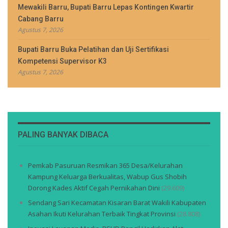
Mewakili Barru, Bupati Barru Lepas Kontingen Kwartir
Cabang Barru
Agustus 7, 2026
Bupati Barru Buka Pelatihan dan Uji Sertifikasi
Kompetensi Supervisor K3
Agustus 7, 2026
PALING BANYAK DIBACA
Pemkab Pasuruan Resmikan 365 Desa/Kelurahan
Kampung Keluarga Berkualitas, Wabup Gus Shobih
Dorong Kades Aktif Cegah Pernikahan Dini
(29.609)
Sendang Sari Kecamatan Kisaran Barat Wakili Kabupaten
Asahan Ikuti Kelurahan Terbaik Tingkat Provinsi
(28.808)