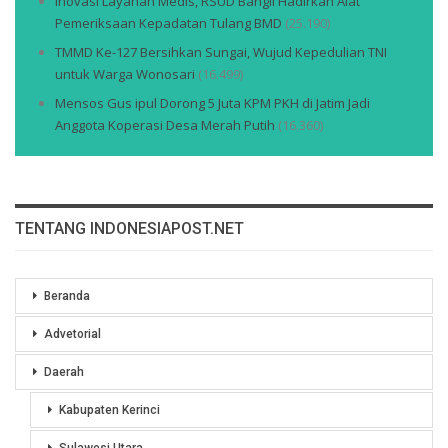
Inovasi Layanan Medis, RSUD Bangil Hadirkan Alat
Pemeriksaan Kepadatan Tulang BMD
(25.190)
TMMD Ke-127 Bersihkan Sungai, Wujud Kepedulian TNI
untuk Warga Wonosari
(16.499)
Mensos Gus ipul Dorong 5 Juta KPM PKH di Jatim Jadi
Anggota Koperasi Desa Merah Putih
(16.360)
TENTANG INDONESIAPOST.NET
Beranda
Advetorial
Daerah
Kabupaten Kerinci
Sulawesi Utara