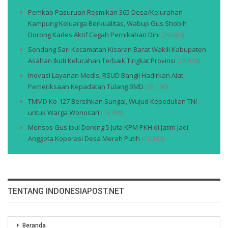
Pemkab Pasuruan Resmikan 365 Desa/Kelurahan
Kampung Keluarga Berkualitas, Wabup Gus Shobih
Dorong Kades Aktif Cegah Pernikahan Dini
(29.609)
Sendang Sari Kecamatan Kisaran Barat Wakili Kabupaten
Asahan Ikuti Kelurahan Terbaik Tingkat Provinsi
(28.808)
Inovasi Layanan Medis, RSUD Bangil Hadirkan Alat
Pemeriksaan Kepadatan Tulang BMD
(25.190)
TMMD Ke-127 Bersihkan Sungai, Wujud Kepedulian TNI
untuk Warga Wonosari
(16.499)
Mensos Gus ipul Dorong 5 Juta KPM PKH di Jatim Jadi
Anggota Koperasi Desa Merah Putih
(16.360)
TENTANG INDONESIAPOST.NET
Beranda