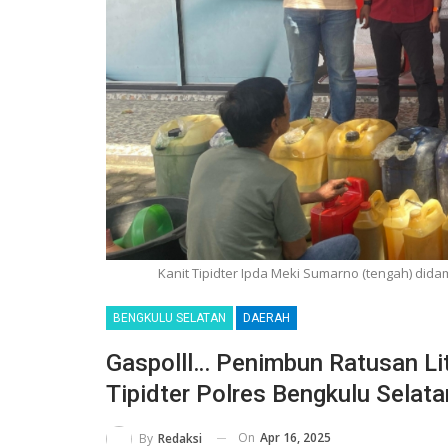
Kanit Tipidter Ipda Meki Sumarno (tengah) did
BENGKULU SELATAN
DAERAH
Gaspolll… Penimbun Ratusan Li
Tipidter Polres Bengkulu Selata
On
Apr 16, 2025
By
Redaksi