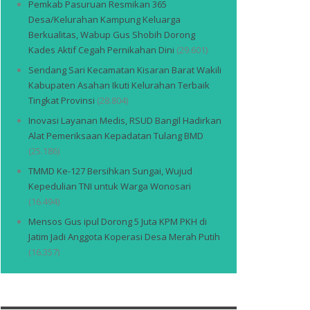
Pemkab Pasuruan Resmikan 365
Desa/Kelurahan Kampung Keluarga
Berkualitas, Wabup Gus Shobih Dorong
Kades Aktif Cegah Pernikahan Dini
(29.601)
Sendang Sari Kecamatan Kisaran Barat Wakili
Kabupaten Asahan Ikuti Kelurahan Terbaik
Tingkat Provinsi
(28.804)
Inovasi Layanan Medis, RSUD Bangil Hadirkan
Alat Pemeriksaan Kepadatan Tulang BMD
(25.186)
TMMD Ke-127 Bersihkan Sungai, Wujud
Kepedulian TNI untuk Warga Wonosari
(16.494)
Mensos Gus ipul Dorong 5 Juta KPM PKH di
Jatim Jadi Anggota Koperasi Desa Merah Putih
(16.357)