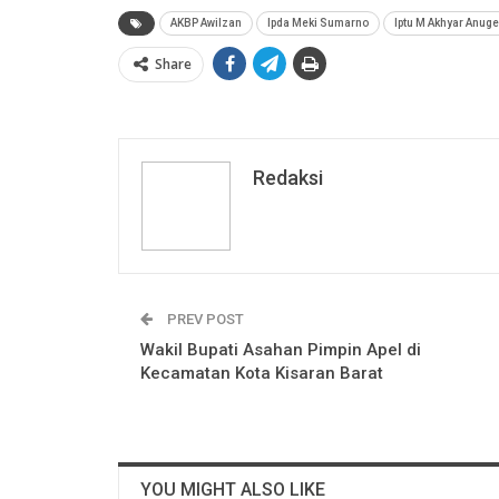
AKBP Awilzan
Ipda Meki Sumarno
Iptu M Akhyar Anug
Share
Redaksi
PREV POST
Wakil Bupati Asahan Pimpin Apel di
Kecamatan Kota Kisaran Barat
YOU MIGHT ALSO LIKE