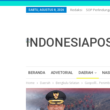
Redaksi
SOP Perlindun
SABTU, AGUSTUS 8, 2026
BERANDA
ADVETORIAL
DAERAH
NAS
Home
Daerah
Bengkulu Selatan
Gaspolll… Penimbu