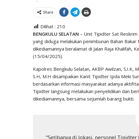
Share
Dilihat :
210
BENGKULU SELATAN
– Unit Tipidter Sat Reskri
yang diduga melakukan penimbunan Bahan Bakar Mi
dikediamannya beralamat di Jalan Raja Khalifah, 
(15/04/2025).
Kapolres Bengkulu Selatan, AKBP Awilzan, S.I.K,
S.H, M.H disampaikan Kanit Tipidter Ipda Meki S
berdasarkan informasi masyarakat adanya aktifit
Tipidter langsung melakukan penyelidikan dan be
dikediamannya, bersama sejumlah barang bukti.
“Setibanya di lokasi, personel Tipid