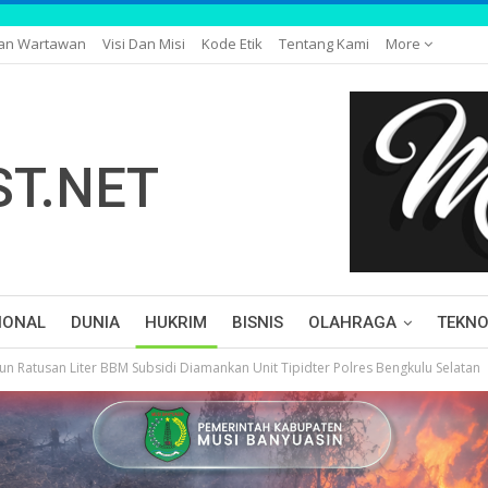
gan Wartawan
Visi Dan Misi
Kode Etik
Tentang Kami
More
IONAL
DUNIA
HUKRIM
BISNIS
OLAHRAGA
TEKNO
n Ratusan Liter BBM Subsidi Diamankan Unit Tipidter Polres Bengkulu Selatan