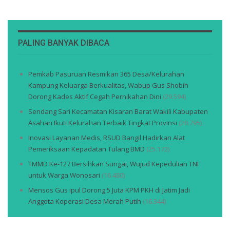
PALING BANYAK DIBACA
Pemkab Pasuruan Resmikan 365 Desa/Kelurahan
Kampung Keluarga Berkualitas, Wabup Gus Shobih
Dorong Kades Aktif Cegah Pernikahan Dini
(29.594)
Sendang Sari Kecamatan Kisaran Barat Wakili Kabupaten
Asahan Ikuti Kelurahan Terbaik Tingkat Provinsi
(28.795)
Inovasi Layanan Medis, RSUD Bangil Hadirkan Alat
Pemeriksaan Kepadatan Tulang BMD
(25.172)
TMMD Ke-127 Bersihkan Sungai, Wujud Kepedulian TNI
untuk Warga Wonosari
(16.480)
Mensos Gus ipul Dorong 5 Juta KPM PKH di Jatim Jadi
Anggota Koperasi Desa Merah Putih
(16.344)