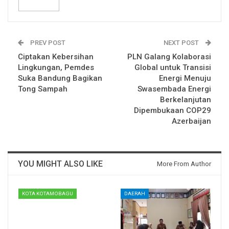
PREV POST
NEXT POST
Ciptakan Kebersihan
PLN Galang Kolaborasi
Lingkungan, Pemdes
Global untuk Transisi
Suka Bandung Bagikan
Energi Menuju
Tong Sampah
Swasembada Energi
Berkelanjutan
Dipembukaan COP29
Azerbaijan
YOU MIGHT ALSO LIKE
More From Author
KOTA KOTAMOBAGU
DAERAH