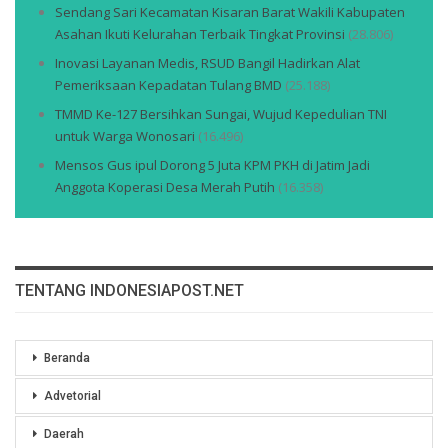
Sendang Sari Kecamatan Kisaran Barat Wakili Kabupaten
Asahan Ikuti Kelurahan Terbaik Tingkat Provinsi
(28.806)
Inovasi Layanan Medis, RSUD Bangil Hadirkan Alat
Pemeriksaan Kepadatan Tulang BMD
(25.188)
TMMD Ke-127 Bersihkan Sungai, Wujud Kepedulian TNI
untuk Warga Wonosari
(16.496)
Mensos Gus ipul Dorong 5 Juta KPM PKH di Jatim Jadi
Anggota Koperasi Desa Merah Putih
(16.358)
TENTANG INDONESIAPOST.NET
Beranda
Advetorial
Daerah