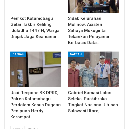
Pemkot Kotamobagu
Sidak Kelurahan
Gelar Takbir Keliling
Molinow, Asisten I
Iduladha 1447 H, Warga
Sahaya Mokoginta
Diajak Jaga Keamanan…
Tekankan Pelayanan
Berbasis Data…
DAERAH
DAERAH
Usai Respons BK DPRD,
Gabriel Kamasi Lolos
Polres Kotamobagu
Seleksi Paskibraka
Perdalam Kasus Dugaan
Tingkat Nasional Utusan
Penipuan Herdy
Sulawesi Utara,…
Korompot