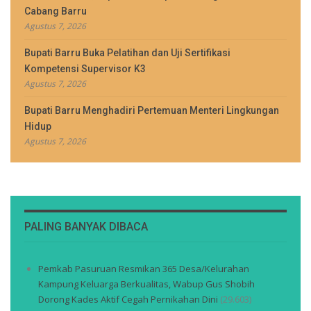
Cabang Barru
Agustus 7, 2026
Bupati Barru Buka Pelatihan dan Uji Sertifikasi
Kompetensi Supervisor K3
Agustus 7, 2026
Bupati Barru Menghadiri Pertemuan Menteri Lingkungan
Hidup
Agustus 7, 2026
PALING BANYAK DIBACA
Pemkab Pasuruan Resmikan 365 Desa/Kelurahan
Kampung Keluarga Berkualitas, Wabup Gus Shobih
Dorong Kades Aktif Cegah Pernikahan Dini
(29.603)