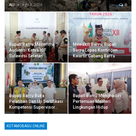
ALI
Agu 8, 2026
0
Bupati Barru Menerima
Mewakili Barru, Bupati
Audiensi Ketua IOF
Barru Lepas Kontingen
Sulawesi Selatan
Kwartir Cabang Barru
Bupati Barru Buka
Bupati Barru Menghadiri
Pelatihan Dan Uji Sertifikasi
Pertemuan Menteri
Kompetensi Supervisor…
Lingkungan Hidup
KOTAMOBAGU.ONLINE