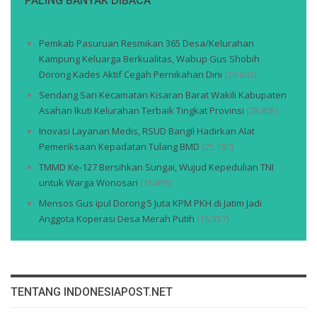
PALING BANYAK DIBACA
Pemkab Pasuruan Resmikan 365 Desa/Kelurahan
Kampung Keluarga Berkualitas, Wabup Gus Shobih
Dorong Kades Aktif Cegah Pernikahan Dini
(29.602)
Sendang Sari Kecamatan Kisaran Barat Wakili Kabupaten
Asahan Ikuti Kelurahan Terbaik Tingkat Provinsi
(28.805)
Inovasi Layanan Medis, RSUD Bangil Hadirkan Alat
Pemeriksaan Kepadatan Tulang BMD
(25.187)
TMMD Ke-127 Bersihkan Sungai, Wujud Kepedulian TNI
untuk Warga Wonosari
(16.495)
Mensos Gus ipul Dorong 5 Juta KPM PKH di Jatim Jadi
Anggota Koperasi Desa Merah Putih
(16.357)
TENTANG INDONESIAPOST.NET