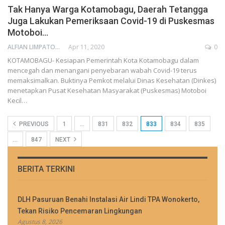
Tak Hanya Warga Kotamobagu, Daerah Tetangga
Juga Lakukan Pemeriksaan Covid-19 di Puskesmas
Motoboi…
ALFIAN LIMPATON
Apr 11, 2020
0
KOTAMOBAGU- Kesiapan Pemerintah Kota Kotamobagu dalam
mencegah dan menangani penyebaran wabah Covid-19 terus
memaksimalkan. Buktinya Pemkot melalui Dinas Kesehatan (Dinkes)
menetapkan Pusat Kesehatan Masyarakat (Puskesmas) Motoboi
Kecil…
PREVIOUS
1
…
831
832
833
834
835
…
847
NEXT
BERITA TERKINI
DLH Pasuruan Benahi Instalasi Air Lindi TPA Wonokerto,
Tekan Risiko Pencemaran Lingkungan
Agustus 8, 2026