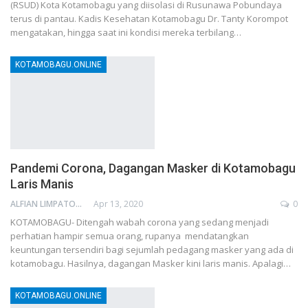
(RSUD) Kota Kotamobagu yang diisolasi di Rusunawa Pobundaya
terus di pantau. Kadis Kesehatan Kotamobagu Dr. Tanty Korompot
mengatakan, hingga saat ini kondisi mereka terbilang…
KOTAMOBAGU.ONLINE
Pandemi Corona, Dagangan Masker di Kotamobagu
Laris Manis
ALFIAN LIMPATON
Apr 13, 2020
0
KOTAMOBAGU- Ditengah wabah corona yang sedang menjadi
perhatian hampir semua orang, rupanya mendatangkan
keuntungan tersendiri bagi sejumlah pedagang masker yang ada di
kotamobagu. Hasilnya, dagangan Masker kini laris manis. Apalagi…
KOTAMOBAGU.ONLINE