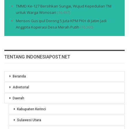
TMMD Ke-127 Bersihkan Sungai, Wujud Kepedulian TNI
untuk Warga Wonosari
(16.497)
Mensos Gus ipul Dorong 5 Juta KPM PKH di Jatim Jadi
Anggota Koperasi Desa Merah Putih
(16.360)
TENTANG INDONESIAPOST.NET
Beranda
Advetorial
Daerah
Kabupaten Kerinci
Sulawesi Utara