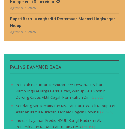
Kompetensi Supervisor K3
Agustus 7, 2026
Bupati Barru Menghadiri Pertemuan Menteri Lingkungan
Hidup
Agustus 7, 2026
PALING BANYAK DIBACA
Pemkab Pasuruan Resmikan 365 Desa/Kelurahan
Kampung Keluarga Berkualitas, Wabup Gus Shobih
Dorong Kades Aktif Cegah Pernikahan Dini
(29.605)
Sendang Sari Kecamatan Kisaran Barat Wakili Kabupaten
Asahan Ikuti Kelurahan Terbaik Tingkat Provinsi
(28.808)
Inovasi Layanan Medis, RSUD Bangil Hadirkan Alat
Pemeriksaan Kepadatan Tulang BMD
(25.190)