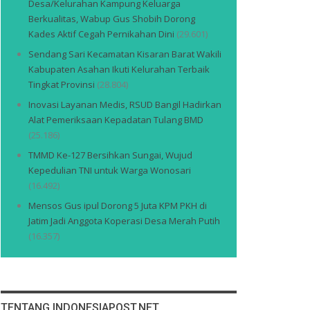
Desa/Kelurahan Kampung Keluarga
Berkualitas, Wabup Gus Shobih Dorong
Kades Aktif Cegah Pernikahan Dini
(29.601)
Sendang Sari Kecamatan Kisaran Barat Wakili
Kabupaten Asahan Ikuti Kelurahan Terbaik
Tingkat Provinsi
(28.804)
Inovasi Layanan Medis, RSUD Bangil Hadirkan
Alat Pemeriksaan Kepadatan Tulang BMD
(25.186)
TMMD Ke-127 Bersihkan Sungai, Wujud
Kepedulian TNI untuk Warga Wonosari
(16.492)
Mensos Gus ipul Dorong 5 Juta KPM PKH di
Jatim Jadi Anggota Koperasi Desa Merah Putih
(16.357)
TENTANG INDONESIAPOST.NET