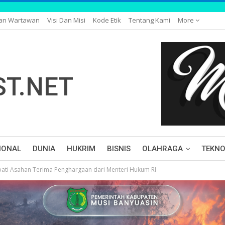
gan Wartawan
Visi Dan Misi
Kode Etik
Tentang Kami
More
IONAL
DUNIA
HUKRIM
BISNIS
OLAHRAGA
TEKNO
pati Asahan Terima Penghargaan dari Menteri Hukum RI