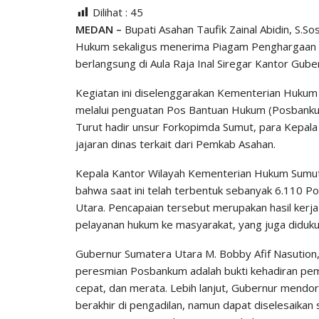
Dilihat :
45
MEDAN –
Bupati Asahan Taufik Zainal Abidin, S.So
Hukum sekaligus menerima Piagam Penghargaan la
berlangsung di Aula Raja Inal Siregar Kantor Gub
Kegiatan ini diselenggarakan Kementerian Hukum
melalui penguatan Pos Bantuan Hukum (Posbankum
Turut hadir unsur Forkopimda Sumut, para Kepa
jajaran dinas terkait dari Pemkab Asahan.
Kepala Kantor Wilayah Kementerian Hukum Sumut I
bahwa saat ini telah terbentuk sebanyak 6.110 P
Utara. Pencapaian tersebut merupakan hasil kerj
pelayanan hukum ke masyarakat, yang juga diduku
Gubernur Sumatera Utara M. Bobby Afif Nasution, 
peresmian Posbankum adalah bukti kehadiran pem
cepat, dan merata. Lebih lanjut, Gubernur mendo
berakhir di pengadilan, namun dapat diselesaika