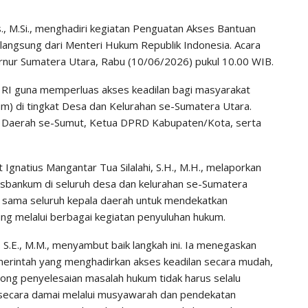
s., M.Si., menghadiri kegiatan Penguatan Akses Bantuan
ngsung dari Menteri Hukum Republik Indonesia. Acara
ernur Sumatera Utara, Rabu (10/06/2026) pukul 10.00 WIB.
 RI guna memperluas akses keadilan bagi masyarakat
) di tingkat Desa dan Kelurahan se-Sumatera Utara.
la Daerah se-Sumut, Ketua DPRD Kabupaten/Kota, serta
gnatius Mangantar Tua Silalahi, S.H., M.H., melaporkan
osbankum di seluruh desa dan kelurahan se-Sumatera
a sama seluruh kepala daerah untuk mendekatkan
ng melalui berbagai kegiatan penyuluhan hukum.
S.E., M.M., menyambut baik langkah ini. Ia menegaskan
erintah yang menghadirkan akses keadilan secara mudah,
rong penyelesaian masalah hukum tidak harus selalu
n secara damai melalui musyawarah dan pendekatan