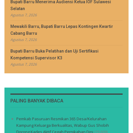
Bupati Barru Menerima Audiensi Ketua IOF Sulawesi
Selatan
Agustus 7, 2026
Mewakili Barru, Bupati Barru Lepas Kontingen Kwartir
Cabang Barru
Agustus 7, 2026
Bupati Barru Buka Pelatihan dan Uji Sertifikasi
Kompetensi Supervisor K3
Agustus 7, 2026
PALING BANYAK DIBACA
Pemkab Pasuruan Resmikan 365 Desa/Kelurahan
Kampung Keluarga Berkualitas, Wabup Gus Shobih
Dorong Kades Aktif Cegah Pernikahan Dini
(29.609)