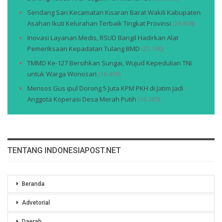
Sendang Sari Kecamatan Kisaran Barat Wakili Kabupaten
Asahan Ikuti Kelurahan Terbaik Tingkat Provinsi
(28.808)
Inovasi Layanan Medis, RSUD Bangil Hadirkan Alat
Pemeriksaan Kepadatan Tulang BMD
(25.190)
TMMD Ke-127 Bersihkan Sungai, Wujud Kepedulian TNI
untuk Warga Wonosari
(16.499)
Mensos Gus ipul Dorong 5 Juta KPM PKH di Jatim Jadi
Anggota Koperasi Desa Merah Putih
(16.360)
TENTANG INDONESIAPOST.NET
Beranda
Advetorial
Daerah