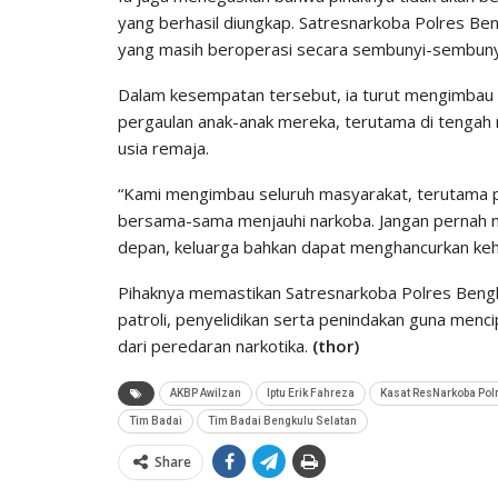
yang berhasil diungkap. Satresnarkoba Polres Ben
yang masih beroperasi secara sembunyi-sembuny
Dalam kesempatan tersebut, ia turut mengimbau 
pergaulan anak-anak mereka, terutama di tengah 
usia remaja.
“Kami mengimbau seluruh masyarakat, terutama p
bersama-sama menjauhi narkoba. Jangan pernah 
depan, keluarga bahkan dapat menghancurkan keh
Pihaknya memastikan Satresnarkoba Polres Beng
patroli, penyelidikan serta penindakan guna menc
dari peredaran narkotika.
(thor)
AKBP Awilzan
Iptu Erik Fahreza
Kasat ResNarkoba Pol
Tim Badai
Tim Badai Bengkulu Selatan
Share