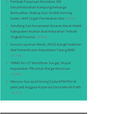
Pemkab Pasuruan Resmikan 365
Desa/Kelurahan Kampung Keluarga
Berkualitas, Wabup Gus Shobih Dorong
Kades Aktif Cegah Pernikahan Dini
(29.601)
Sendang Sari Kecamatan Kisaran Barat Wakili
Kabupaten Asahan Ikuti Kelurahan Terbaik
Tingkat Provinsi
(28.804)
Inovasi Layanan Medis, RSUD Bangil Hadirkan
Alat Pemeriksaan Kepadatan Tulang BMD
(25.186)
TMMD Ke-127 Bersihkan Sungai, Wujud
Kepedulian TNI untuk Warga Wonosari
(16.494)
Mensos Gus ipul Dorong 5 Juta KPM PKH di
Jatim Jadi Anggota Koperasi Desa Merah Putih
(16.357)