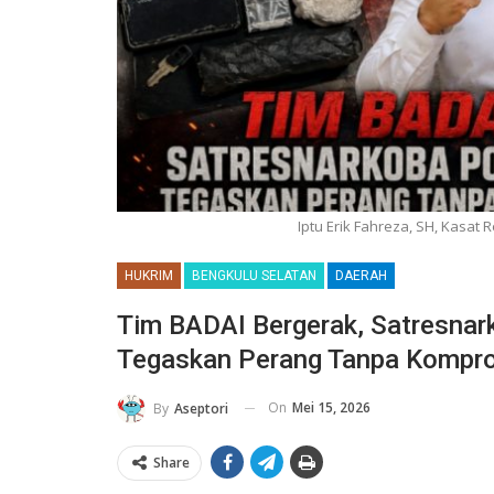
Iptu Erik Fahreza, SH, Kasat
HUKRIM
BENGKULU SELATAN
DAERAH
Tim BADAI Bergerak, Satresnar
Tegaskan Perang Tanpa Kompr
On
Mei 15, 2026
By
Aseptori
Share