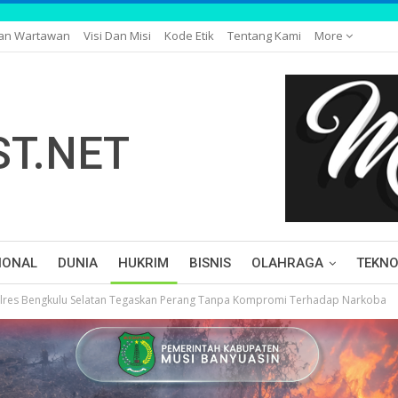
gan Wartawan
Visi Dan Misi
Kode Etik
Tentang Kami
More
IONAL
DUNIA
HUKRIM
BISNIS
OLAHRAGA
TEKNO
olres Bengkulu Selatan Tegaskan Perang Tanpa Kompromi Terhadap Narkoba