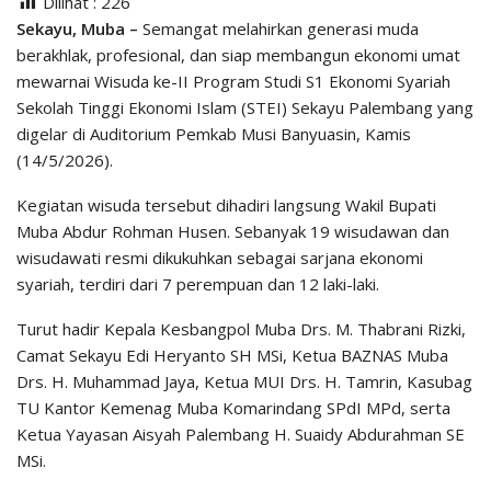
Dilihat :
226
Sekayu, Muba –
Semangat melahirkan generasi muda
berakhlak, profesional, dan siap membangun ekonomi umat
mewarnai Wisuda ke-II Program Studi S1 Ekonomi Syariah
Sekolah Tinggi Ekonomi Islam (STEI) Sekayu Palembang yang
digelar di Auditorium Pemkab Musi Banyuasin, Kamis
(14/5/2026).
Kegiatan wisuda tersebut dihadiri langsung Wakil Bupati
Muba Abdur Rohman Husen. Sebanyak 19 wisudawan dan
wisudawati resmi dikukuhkan sebagai sarjana ekonomi
syariah, terdiri dari 7 perempuan dan 12 laki-laki.
Turut hadir Kepala Kesbangpol Muba Drs. M. Thabrani Rizki,
Camat Sekayu Edi Heryanto SH MSi, Ketua BAZNAS Muba
Drs. H. Muhammad Jaya, Ketua MUI Drs. H. Tamrin, Kasubag
TU Kantor Kemenag Muba Komarindang SPdI MPd, serta
Ketua Yayasan Aisyah Palembang H. Suaidy Abdurahman SE
MSi.