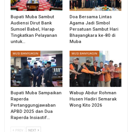
Bupati Muba Sambut
Doa Bersama Lintas
Audiensi Dirut Bank
Agama Jadi Simbol
Sumsel Babel, Harap
Persatuan Sambut Hari
Tingkatkan Pelayanan
Bhayangkara ke-80 di
untuk…
Muba
MUSI BANYUASIN
MUSI BANYUASIN
Bupati Muba Sampaikan
Wabup Abdur Rohman
Raperda
Husen Hadiri Semarak
Pertanggungjawaban
Wong Kito 2026
APBD 2025 dan Dua
Raperda Insiastif…
PREV
NEXT