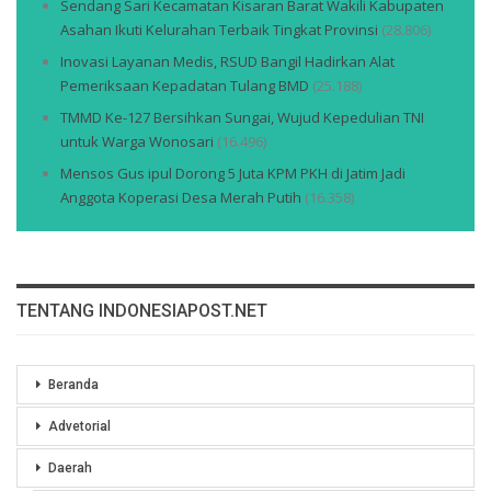
Sendang Sari Kecamatan Kisaran Barat Wakili Kabupaten
Asahan Ikuti Kelurahan Terbaik Tingkat Provinsi
(28.806)
Inovasi Layanan Medis, RSUD Bangil Hadirkan Alat
Pemeriksaan Kepadatan Tulang BMD
(25.188)
TMMD Ke-127 Bersihkan Sungai, Wujud Kepedulian TNI
untuk Warga Wonosari
(16.496)
Mensos Gus ipul Dorong 5 Juta KPM PKH di Jatim Jadi
Anggota Koperasi Desa Merah Putih
(16.358)
TENTANG INDONESIAPOST.NET
Beranda
Advetorial
Daerah