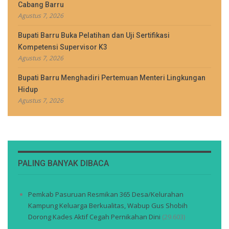
Cabang Barru
Agustus 7, 2026
Bupati Barru Buka Pelatihan dan Uji Sertifikasi
Kompetensi Supervisor K3
Agustus 7, 2026
Bupati Barru Menghadiri Pertemuan Menteri Lingkungan
Hidup
Agustus 7, 2026
PALING BANYAK DIBACA
Pemkab Pasuruan Resmikan 365 Desa/Kelurahan
Kampung Keluarga Berkualitas, Wabup Gus Shobih
Dorong Kades Aktif Cegah Pernikahan Dini
(29.603)